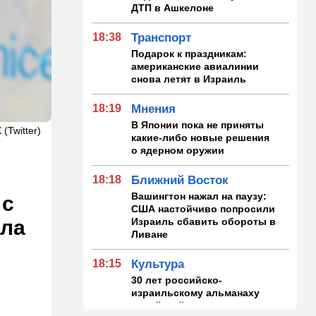
ДТП в Ашкелоне
18:38
Транспорт
Подарок к праздникам:
американские авиалинии
снова летят в Израиль
18:19
Мнения
В Японии пока не приняты
 (Twitter)
какие-либо новые решения
о ядерном оружии
18:18
Ближний Восток
Вашингтон нажал на паузу:
 с
США настойчиво попросили
Израиль сбавить обороты в
ила
Ливане
18:15
Культура
30 лет российско-
израильскому альманаху
еврейской культуры