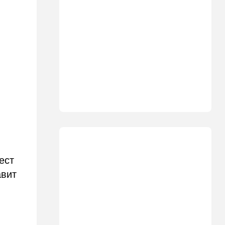
Ирану: три мусульманские
страны объединились в
"исламский НАТО"
15:25
Общество
"Общие культурные коды":
русские дети вместе с
палестинскими строят
"новую модель ООН"
14:55
Израиль
В Израиле опасаются атак
дронов изнутри страны
14:55
В мире
WSJ: загнанный в угол Путин
ест
может испытать НАТО на
авит
прочность
14:10
В мире
Заложники Сеуты: почему
марокканские подростки не
могут вернуться домой