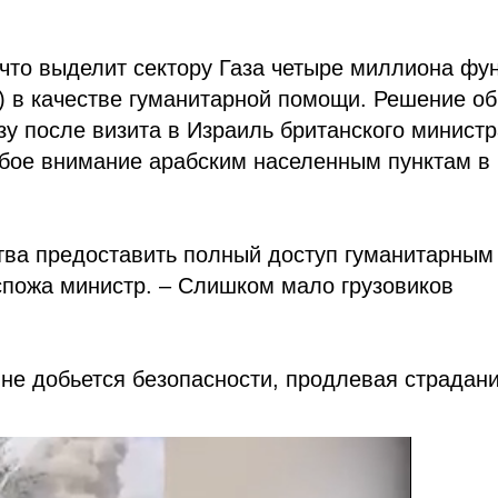
что выделит сектору Газа четыре миллиона фу
) в качестве гуманитарной помощи. Решение об
азу после визита в Израиль британского минист
бое внимание арабским населенным пунктам в
тва предоставить полный доступ гуманитарным
оспожа министр. – Слишком мало грузовиков
 не добьется безопасности, продлевая страдан