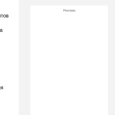
17:47
Израиль
Реклама
На маленьком плоту: отдых
нтов
на Кинерете едва не
закончился трагедией
ра
17:26
Израиль
Отставить панику: в Тель-
Авиве все спокойно
16:46
Ближний Восток
Человек-невидимка: в
высших эшелонах власти
Ирана поползли тревожные
слухи
16:20
Общество
ия
Помогите найти: пропала
Мария из Димоны
15:45
Ближний Восток
В противовес Израилю и