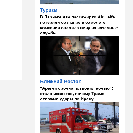
10:23
В мире
Разрази меня гром:
Туризм
участника СВО поразила
В Ларнаке две пассажирки Air Haifa
молния в момент, когда он
потеряли сознание в самолете -
убегал от медведя
компания свалила вину на наземные
службы
10:09
Общество
Изнасиловал - и в пески: в
Холоне задержан
подозреваемый в жестоком
изнасиловании 18-летней
10:08
Мнения
Чужакам всего всегда мало
Ближний Восток
"Арагчи срочно позвонил ночью":
09:50
Ближний Восток
стало известно, почему Трамп
Южный фронт: хуситы идут
отложил удары по Ирану
в наступление
09:03
Новости Украины
ВСУ атаковали очередной
склад Wildberries