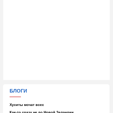
БЛОГИ
Хуситы мочат всех
Как-то сразу не до Новой Зеландии…