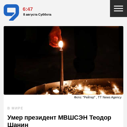
6:47
8 августа Суббота
Фото: "Рейтер" , TT News Agency
В МИРЕ
Умер президент МВШСЭН Теодор
Шанин