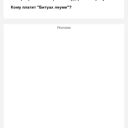
Кому платит "Битуах леуми"?
Реклама