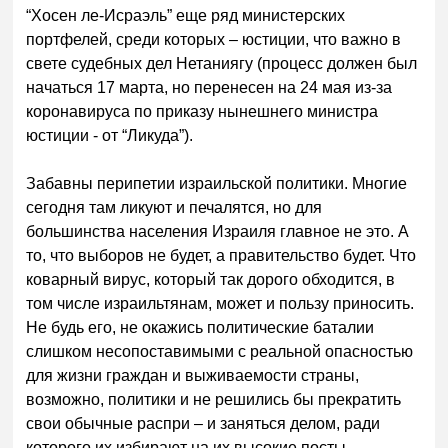
“Хосен ле-Исраэль” еще ряд министерских
портфелей, среди которых – юстиции, что важно в
свете судебных дел Нетаниягу (процесс должен был
начаться 17 марта, но перенесен на 24 мая из-за
коронавируса по приказу нынешнего министра
юстиции - от “Ликуда”).
Забавны перипетии израильской политики. Многие
сегодня там ликуют и печалятся, но для
большинства населения Израиля главное не это. А
то, что выборов не будет, а правительство будет. Что
коварный вирус, который так дорого обходится, в
том числе израильтянам, может и пользу приносить.
Не будь его, не окажись политические баталии
слишком несопоставимыми с реальной опасностью
для жизни граждан и выживаемости страны,
возможно, политики и не решились бы прекратить
свои обычные распри – и заняться делом, ради
которого их избирают на их высокие посты.