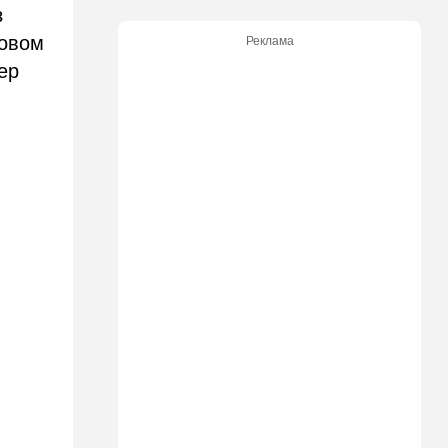
з
20:50
Израиль
ловом
Реклама
Как будто знал: известного
ер
израильского певца и поэта
раздавил собственный
автомобиль
20:37
Публицистика
Цена "эффективности":
почему новые правила ПДД
бьют по правам водителей
19:30
Транспорт
Пожилой водитель и
погибшая Диана: появилась
видеосъемка автобусного
ДТП в Ашкелоне
18:38
Транспорт
Подарок к праздникам:
американские авиалинии
снова летят в Израиль