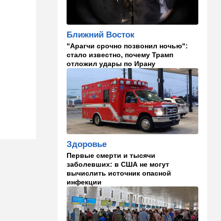
Полное затмение — не для
Израиля: куда ехать за
редким зрелищем 12 августа
Ближний Восток
"Арагчи срочно позвонил ночью":
12:40
В мире
стало известно, почему Трамп
Этна разбушевалась:
отложил удары по Ирану
Сицилия закрыла один из
аэропортов. ВИДЕО
12:30
В мире
Российский след? В
Германии предотвратили
покушение на
производителя дронов для
Здоровье
Украины
Первые смерти и тысячи
заболевших: в США не могут
11:45
Израиль
вычислить источник опасной
Террорист "Нухбы",
инфекции
участвовавший в резне 7
октября, работал в Газе
водителем грузовика
гумпомощи