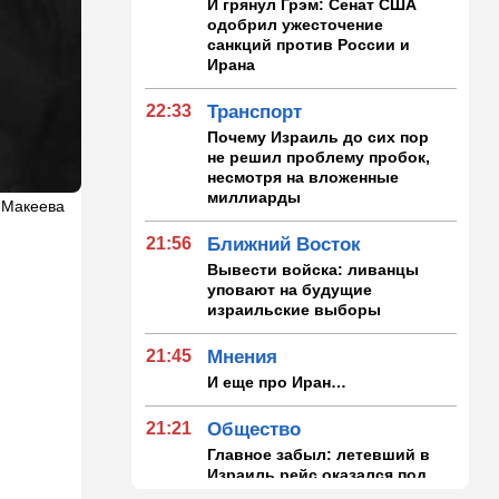
И грянул Грэм: Сенат США
одобрил ужесточение
санкций против России и
Ирана
22:33
Транспорт
Почему Израиль до сих пор
не решил проблему пробок,
несмотря на вложенные
миллиарды
а Макеева
21:56
Ближний Восток
Вывести войска: ливанцы
уповают на будущие
израильские выборы
21:45
Мнения
И еще про Иран…
21:21
Общество
Главное забыл: летевший в
Израиль рейс оказался под
угрозой