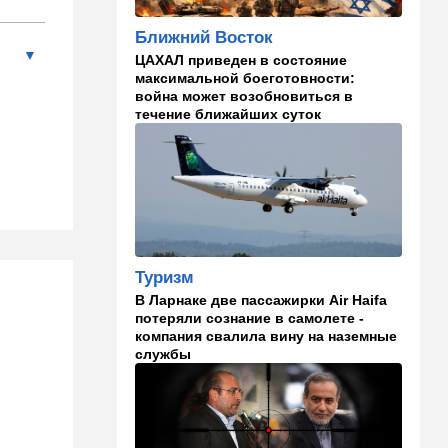
русские дети вместе с
палестинскими строят
Ближний Восток
"новую модель ООН"
ЦАХАЛ приведен в состояние
14:55
Израиль
максимальной боеготовности:
война может возобновиться в
В Израиле опасаются атак
течение ближайших суток
дронов изнутри страны
14:55
В мире
WSJ: загнанный в угол Путин
может испытать НАТО на
прочность
14:10
В мире
Туризм
Заложники Сеуты: почему
В Ларнаке две пассажирки Air Haifa
марокканские подростки не
потеряли сознание в самолете -
могут вернуться домой
компания свалила вину на наземные
службы
14:09
Мнения
Несколько минут между
воем сирены и ударом
13:35
В мире