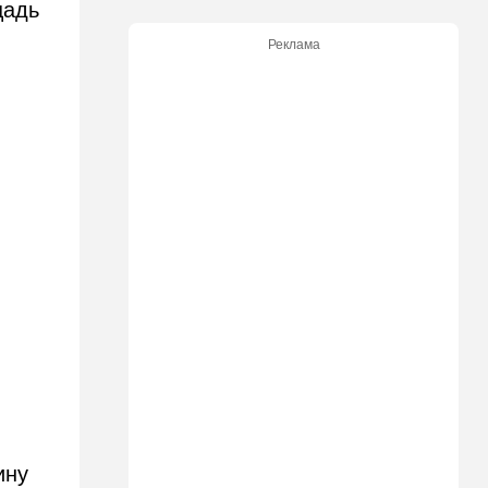
щадь
уповают на будущие
израильские выборы
Реклама
21:45
Мнения
И еще про Иран…
21:21
Общество
Главное забыл: летевший в
Израиль рейс оказался под
угрозой
20:50
Израиль
Как будто знал: известного
израильского певца и поэта
раздавил собственный
автомобиль
20:37
Публицистика
Цена "эффективности":
почему новые правила ПДД
бьют по правам водителей
ину