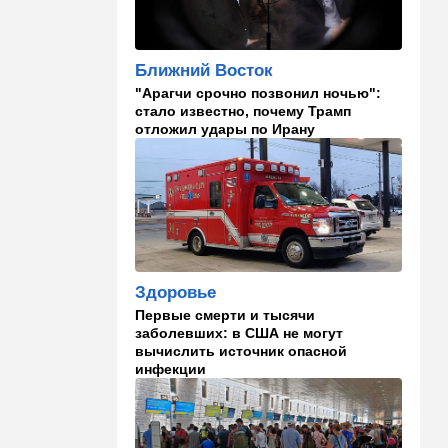
14:10
В мире
Заложники Сеуты: почему
марокканские подростки не
Ближний Восток
могут вернуться домой
"Арагчи срочно позвонил ночью":
стало известно, почему Трамп
14:09
Мнения
отложил удары по Ирану
Несколько минут между
воем сирены и ударом
13:35
В мире
Полное затмение — не для
Израиля: куда ехать за
редким зрелищем 12 августа
Здоровье
12:40
В мире
Первые смерти и тысячи
Этна разбушевалась:
заболевших: в США не могут
Сицилия закрыла один из
вычислить источник опасной
аэропортов. ВИДЕО
инфекции
12:30
В мире
Российский след? В
Германии предотвратили