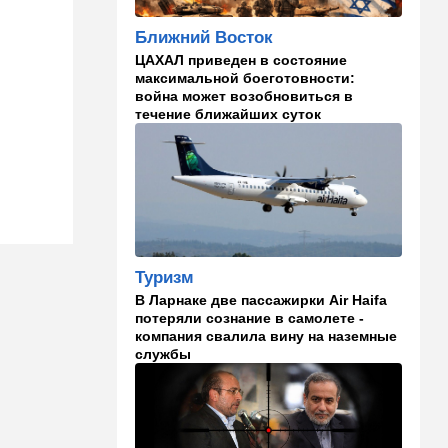
Мария из Димоны
Ближний Восток
15:45
Ближний Восток
ЦАХАЛ приведен в состояние
В противовес Израилю и
максимальной боеготовности:
Ирану: три мусульманские
война может возобновиться в
страны объединились в
течение ближайших суток
"исламский НАТО"
15:25
Общество
"Общие культурные коды":
русские дети вместе с
палестинскими строят
"новую модель ООН"
Туризм
14:55
Израиль
В Ларнаке две пассажирки Air Haifa
В Израиле опасаются атак
потеряли сознание в самолете -
дронов изнутри страны
компания свалила вину на наземные
службы
14:55
В мире
WSJ: загнанный в угол Путин
может испытать НАТО на
прочность