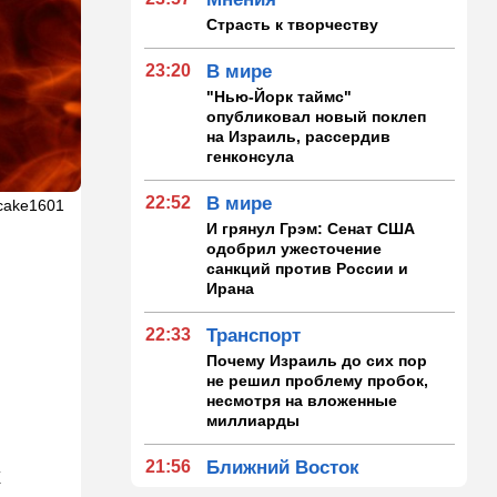
Страсть к творчеству
23:20
В мире
"Нью-Йорк таймс"
опубликовал новый поклеп
на Израиль, рассердив
генконсула
22:52
В мире
icake1601
И грянул Грэм: Сенат США
одобрил ужесточение
санкций против России и
Ирана
22:33
Транспорт
Почему Израиль до сих пор
не решил проблему пробок,
несмотря на вложенные
миллиарды
21:56
Ближний Восток
х
Вывести войска: ливанцы