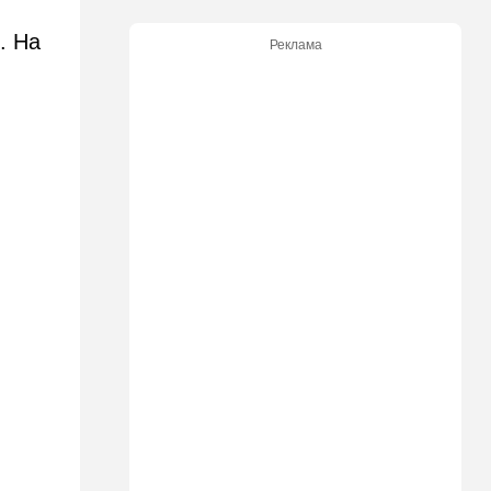
еще одна страна
. На
Реклама
10:40
Израиль
В Эйлатский залив приплыл
необычный гость. ВИДЕО
.
10:36
Израиль
Три пожара за минуты в
Рамат-Гане: подозрение на
поджог
10:23
В мире
Разрази меня гром:
участника СВО поразила
молния в момент, когда он
убегал от медведя
10:09
Общество
Изнасиловал - и в пески: в
Холоне задержан
подозреваемый в жестоком
изнасиловании 18-летней