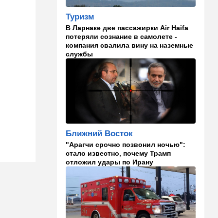
Помогите найти: пропала
Эльмира из Рамат-Гана
Туризм
В Ларнаке две пассажирки Air Haifa
23:35
Мнения
потеряли сознание в самолете -
компания свалила вину на наземные
Безо всяких табу
службы
22:20
Израиль
Проживающий в России
израильтянин прямо с
самолета угодил в ШАБАК
21:48
Израиль
"Сумасшедшие рулят
Ближний Восток
психбольницей": новое
назначение в ООН вызвало
"Арагчи срочно позвонил ночью":
критику
стало известно, почему Трамп
отложил удары по Ирану
21:24
Мнения
О му…ках, шаббате и
конституции…
20:20
Израиль