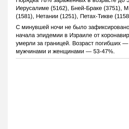
Порядка 78% зараженных в возрасте до 5
Иерусалиме (5162), Бней-Браке (3751), М
(1581), Нетании (1251), Петах-Тикве (115
С минувшей ночи не было зафиксировано н
начала эпидемии в Израиле от коронавир
умерли за границей. Возраст погибших —
мужчинами и женщинами — 53-47%.