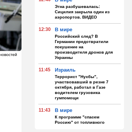
Этна разбушевалась:
Сицилия закрыла один из
аэропортов. ВИДЕО
12:30
В мире
Российский след? В
Германии предотвратили
покушение на
производителя дронов для
 новостей
Украины
11:45
Израиль
Террорист "Нухбы",
участвовавший в резне 7
октября, работал в Газе
водителем грузовика
гумпомощи
11:43
В мире
К программе "спасем
Россию" от топливного
кризиса присоединилась