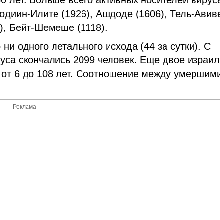
0 лет. Больше всего активных носителей вирус
одиин-Илите (1926), Ашдоде (1606), Тель-Авив
8), Бейт-Шемеше (1118).
и одного летального исхода (44 за сутки). С
уса скончались 2099 человек. Еще двое израил
 от 6 до 108 лет. Соотношение между умершим
Реклама