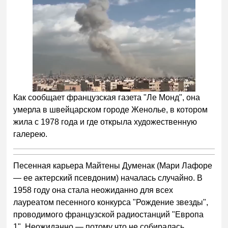
Как сообщает французская газета "Ле Монд", она
умерла в швейцарском городе Женолье, в котором
жила с 1978 года и где открыла художественную
галерею.
Песенная карьера Майтены Думенак (Мари Лафоре
— ее актерский псевдоним) началась случайно. В
1958 году она стала неожиданно для всех
лауреатом песенного конкурса "Рождение звезды",
проводимого французской радиостанций "Европа
1". Неожиданно — потому что не собиралась