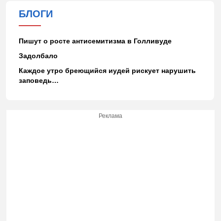
БЛОГИ
Пишут о росте антисемитизма в Голливуде
Задолбало
Каждое утро бреющийся иудей рискует нарушить
заповедь…
Реклама