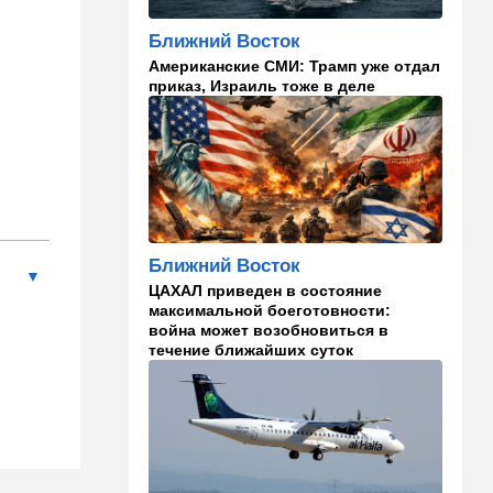
13:47
Ближний Восток
Турция все ближе подходит
Ближний Восток
к опасной черте в
Американские СМИ: Трамп уже отдал
отношениях с Израилем:
приказ, Израиль тоже в деле
провокационное заявление
13:45
В мире
Помидоры научились
предупреждать соседей об
опасном вирусе
13:22
Стиль жизни
Ближний Восток
Что действительно помогает
пережить израильскую
ЦАХАЛ приведен в состояние
жару, а что является мифом.
максимальной боеготовности:
Разбираемся
война может возобновиться в
течение ближайших суток
12:52
Израиль
США суют Израилю палки в
колеса после гибели
военных в Ливане
12:46
Спорт