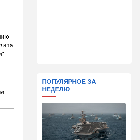
14:41
Ближний Восток
Россия и Китай усиливают
поддержку Ирана: война с
США меняет баланс сил
нию
14:18
Мнения
авила
"Это ваше туда-сюда
",
страшно раздражает"
14:06
Транспорт
Что изменилось в аэропорту
Бен-Гурион после войны:
ПОПУЛЯРНОЕ ЗА
новые правила,
НЕДЕЛЮ
безопасность и советы
пе
пассажирам
13:58
Здоровье
Какие продукты помогают
легче переносить стресс:
что выяснили ученые