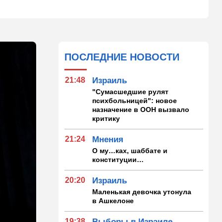
ПОСЛЕДНИЕ НОВОСТИ
21:48
Израиль
"Сумасшедшие рулят
психбольницей": новое
назначение в ООН вызвало
критику
21:24
Мнения
О му…ках, шаббате и
конституции…
20:20
Израиль
Маленькая девочка утонула
в Ашкелоне
19:38
Выборы в Израиле