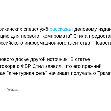
ериканских спецслужб
рассказал
деловому изда
ацию для первого "компромата" Стила предост
ссийского информационного агентства "Новости
ового досье другой источник. В статье
зговоре с ФБР Стил заявил, что его прежний
я "агентурная сеть" начинает получать о Трам
Реклама