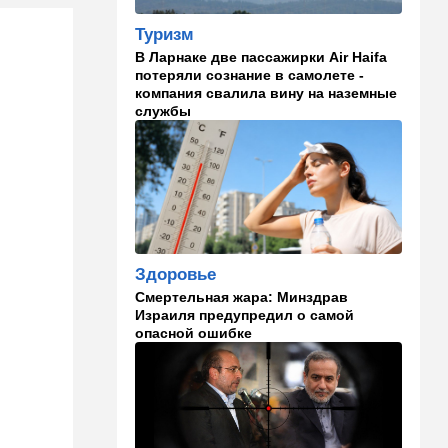
Иранский режим получил
Туризм
удар по самолюбию -
публично, от женщин, из
В Ларнаке две пассажирки Air Haifa
Австралии
потеряли сознание в самолете -
компания свалила вину на наземные
службы
11:49
Общество
11 лет в бегах: в Бен-
Гурионе арестован педофил,
орудовавший в Хайфе,
Крайот и Кирьят-Шмоне
11:35
Израиль
США и Израиль могут
Здоровье
перейти к беспрецедентному
оборонному партнерству
Смертельная жара: Минздрав
Израиля предупредил о самой
11:03
Общество
опасной ошибке
Найдено сильно
разложившееся тело:
поиски 23-летнего парня
приняли трагический оборот