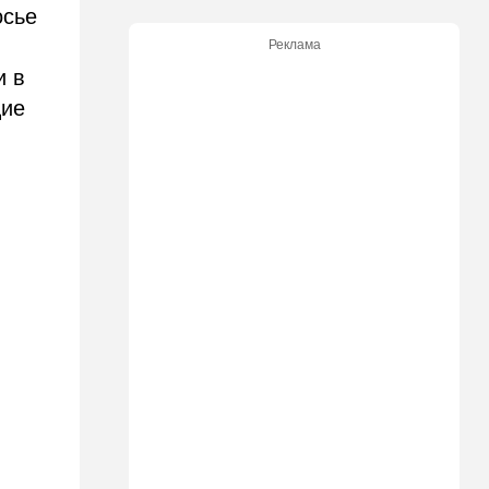
17:48
Здоровье
осье
Впервые в этом году:
Реклама
пенсионер скончался из-за
укуса комара
и в
щие
17:14
Израиль
Снимали порт в Эйлате и
гору Герцль: так Тамерлан и
Алина продались иранской
разведке
16:48
Израиль
Злобный охранник:
арестован араб, лупивший
железом футбольных
болельщиков
16:32
В мире
Мэра Нью-Йорка освистали
на мероприятии полиции:
Мамдани пулей вылетел со
сцены