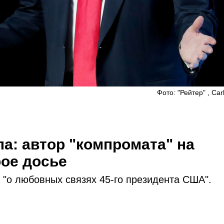
Фото: "Рейтер" , Car
ла: автор "компромата" на
ое досье
"о любовных связях 45-го президента США".