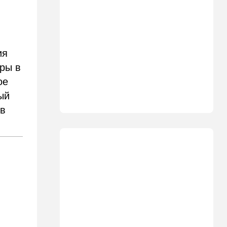
15:30
Общество
Неожиданный поворот в
деле пропавшего парня из
Димоны: его друзья стали
подозреваемыми
ия
ры в
15:13
В мире
ое
Генерал с говорящим
именем предположительно
ый
погиб при взрыве в
 в
ресторане в Москве
15:00
Культура
Звездное лето и водные
драконы в Израиле: куда
сходить с детьми на
каникулах
14:49
Стиль жизни
Спор, которому нет конца:
кто умнее - кошки или
собаки? Ученые дали ответ