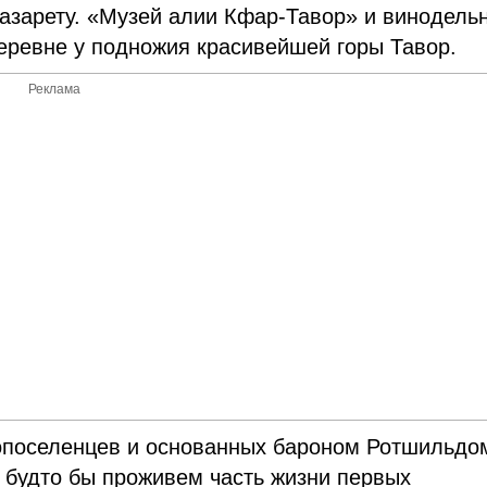
азарету. «Музей алии Кфар-Тавор» и винодель
еревне у подножия красивейшей горы Тавор.
Реклама
вопоселенцев и основанных бароном Ротшильдо
 будто бы проживем часть жизни первых