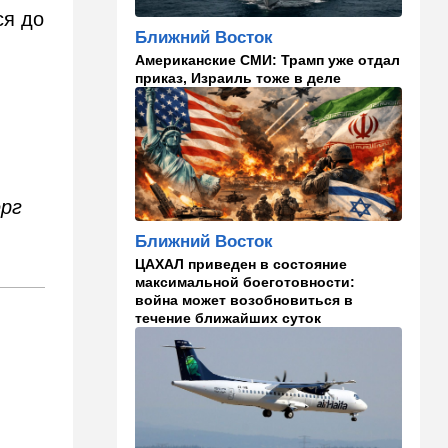
кто умнее - кошки или
ся до
собаки? Ученые дали ответ
Ближний Восток
Американские СМИ: Трамп уже отдал
14:41
Ближний Восток
приказ, Израиль тоже в деле
Россия и Китай усиливают
поддержку Ирана: война с
США меняет баланс сил
14:18
Мнения
"Это ваше туда-сюда
ерг
страшно раздражает"
Ближний Восток
14:06
Транспорт
ЦАХАЛ приведен в состояние
Что изменилось в аэропорту
максимальной боеготовности:
Бен-Гурион после войны:
война может возобновиться в
новые правила,
течение ближайших суток
безопасность и советы
пассажирам
13:58
Здоровье
Какие продукты помогают
легче переносить стресс:
что выяснили ученые