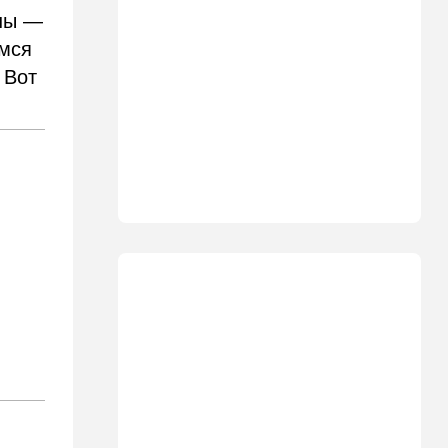
автобусов и поездов
аны —
имся
17:48
Здоровье
Впервые в этом году:
 Вот
пенсионер скончался из-за
укуса комара
17:14
Израиль
Снимали порт в Эйлате и
гору Герцль: так Тамерлан и
Алина продались иранской
разведке
16:48
Израиль
Злобный охранник:
арестован араб, лупивший
железом футбольных
болельщиков
16:32
В мире
Мэра Нью-Йорка освистали
на мероприятии полиции:
Мамдани пулей вылетел со