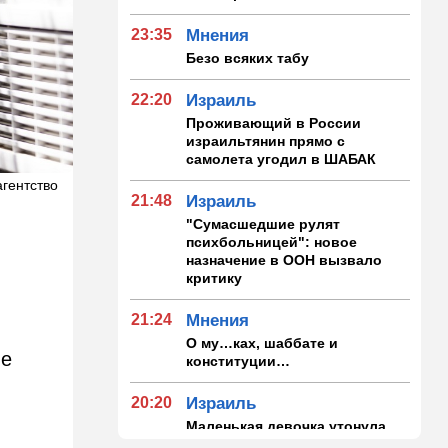
23:35
Мнения
Безо всяких табу
22:20
Израиль
Проживающий в России
израильтянин прямо с
самолета угодил в ШАБАК
агентство
21:48
Израиль
"Сумасшедшие рулят
психбольницей": новое
назначение в ООН вызвало
критику
21:24
Мнения
О му…ках, шаббате и
не
конституции…
20:20
Израиль
Маленькая девочка утонула
в Ашкелоне