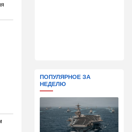
ня
сцены
15:30
Общество
Неожиданный поворот в
деле пропавшего парня из
Димоны: его друзья стали
подозреваемыми
15:13
В мире
Генерал с говорящим
именем предположительно
погиб при взрыве в
ресторане в Москве
ПОПУЛЯРНОЕ ЗА
НЕДЕЛЮ
15:00
Культура
Звездное лето и водные
драконы в Израиле: куда
сходить с детьми на
каникулах
м
14:49
Стиль жизни
Спор, которому нет конца: