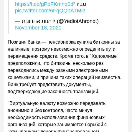
https://t.co/gPbFKmhq0d
סביר"
pic.twitter.com/6FqQQbATMR
— ידיעות אחרונות (@YediotAhronot)
November 18, 2021
Позиция банка
—
пенсионерка купила биткоины за
наличные, поэтому невозможно определить пути
перемещения средств. Кроме того, в "Хапоалиме"
предположили, что биткоины несколько раз
переводились между разными электронными
кошельками, и причина таких операций неизвестна.
Банк требует представить документы,
подтверждающие законность транзакций.
"Виртуальную валюту возможно передавать
анонимно и без контроля, часто минуя
необходимость использования финансовых
организаций, которые занимаются борьбой с
"отмыванием" денег и финансированием