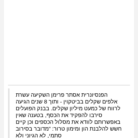
הפנסיונרית אסתר פרימן השקיעה עשרת
אלפים שקלים בביטקוין - ותוך 8 שנים הגיעה
לרווח של כמעט מיליון שקלים. בבנק הפועלים
סירבו להפקיד את הכסף, בטענה שאין
באפשרותם לוודא את מסלול הכספים וכן קיים
חשש להלבנת הון ומימון טרור: "מדובר בסירוב
סתמי, לא הגיוני ולא