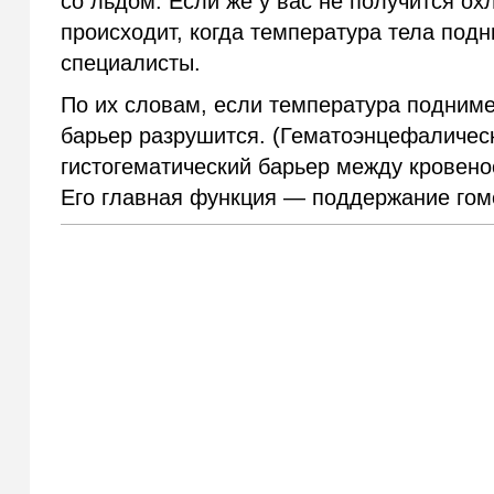
со льдом. Если же у вас не получится ох
происходит, когда температура тела под
специалисты.
По их словам, если температура подним
барьер разрушится. (Гематоэнцефаличес
гистогематический барьер между кровено
Его главная функция — поддержание гоме