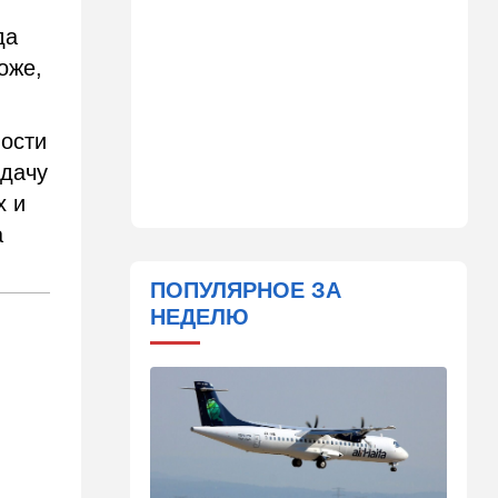
Мамдани: Нетаниягу снова
да
собирается в Нью-Йорк
оже,
19:36
Здоровье
Исследование ООН:
детского голода в Газе нет и
вости
не было
едачу
18:52
Израиль
х и
Пожары: под Ашдодом
а
горит автобус, в Петах-
Тикве – много пластмассы
ПОПУЛЯРНОЕ ЗА
18:18
Ближний Восток
НЕДЕЛЮ
Перед лицом общего врага:
стали всплывать истинные
цели создания "исламского
НАТО"
18:15
Мнения
Три счастливые восьмерки