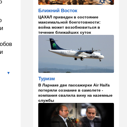
б
22:33
Транспорт
Ближний Восток
Почему Израиль до сих пор
ЦАХАЛ приведен в состояние
о
не решил проблему пробок,
максимальной боеготовности:
несмотря на вложенные
война может возобновиться в
ли
миллиарды
течение ближайших суток
е
21:56
Ближний Восток
собов
Вывести войска: ливанцы
и
уповают на будущие
израильские выборы
21:45
Мнения
И еще про Иран…
Туризм
В Ларнаке две пассажирки Air Haifa
21:21
Общество
потеряли сознание в самолете -
компания свалила вину на наземные
Главное забыл: летевший в
службы
Израиль рейс оказался под
угрозой
20:50
Израиль
Как будто знал: известного