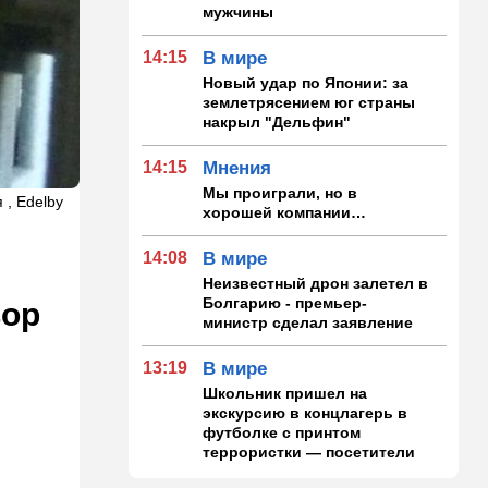
мужчины
14:15
В мире
Новый удар по Японии: за
землетрясением юг страны
накрыл "Дельфин"
14:15
Мнения
Мы проиграли, но в
 , Edelby
хорошей компании…
14:08
В мире
Неизвестный дрон залетел в
Болгарию - премьер-
вор
министр сделал заявление
13:19
В мире
Школьник пришел на
экскурсию в концлагерь в
футболке с принтом
террористки — посетители
вызвали полицию