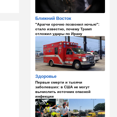
израильского певца и поэта
раздавил собственный
автомобиль
Ближний Восток
20:37
Публицистика
"Арагчи срочно позвонил ночью":
стало известно, почему Трамп
Цена "эффективности":
отложил удары по Ирану
почему новые правила ПДД
бьют по правам водителей
19:30
Транспорт
Пожилой водитель и
погибшая Диана: появилась
видеосъемка автобусного
ДТП в Ашкелоне
Здоровье
18:38
Транспорт
Первые смерти и тысячи
Подарок к праздникам:
заболевших: в США не могут
американские авиалинии
вычислить источник опасной
снова летят в Израиль
инфекции
18:19
Мнения
В Японии пока не приняты