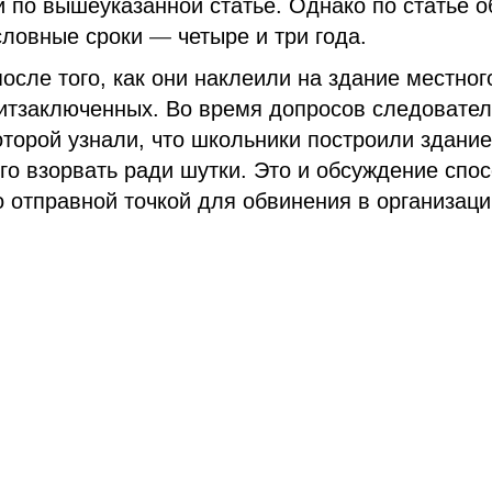
и по вышеуказанной статье. Однако по статье о
условные сроки
—
четыре и три года.
осле того, как они наклеили на здание местног
итзаключенных. Во время допросов следовате
оторой узнали, что школьники построили здани
го взорвать ради шутки. Это и обсуждение спо
 отправной точкой для обвинения в организаци