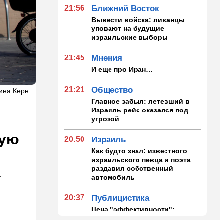
21:56
Ближний Восток
Вывести войска: ливанцы
уповают на будущие
израильские выборы
21:45
Мнения
И еще про Иран…
21:21
Общество
рина Керн
Главное забыл: летевший в
Израиль рейс оказался под
угрозой
ную
20:50
Израиль
Как будто знал: известного
израильского певца и поэта
раздавил собственный
.
автомобиль
20:37
Публицистика
Цена "эффективности":
почему новые правила ПДД