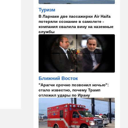
Российский след? В
Туризм
Германии предотвратили
В Ларнаке две пассажирки Air Haifa
покушение на
потеряли сознание в самолете -
производителя дронов для
компания свалила вину на наземные
Украины
службы
11:45
Израиль
Террорист "Нухбы",
участвовавший в резне 7
октября, работал в Газе
водителем грузовика
гумпомощи
11:43
В мире
Ближний Восток
К программе "спасем
"Арагчи срочно позвонил ночью":
Россию" от топливного
стало известно, почему Трамп
кризиса присоединилась
отложил удары по Ирану
еще одна страна
10:40
Израиль
В Эйлатский залив приплыл
необычный гость. ВИДЕО