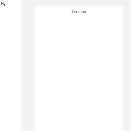
я,
бьют по правам водителей
Реклама
19:30
Транспорт
Пожилой водитель и
погибшая Диана: появилась
видеосъемка автобусного
ДТП в Ашкелоне
18:38
Транспорт
Подарок к праздникам:
американские авиалинии
снова летят в Израиль
18:19
Мнения
В Японии пока не приняты
какие-либо новые решения
о ядерном оружии
18:18
Ближний Восток
Вашингтон нажал на паузу:
США настойчиво попросили
Израиль сбавить обороты в