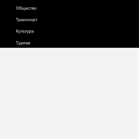
Общество
Транспорт
Культура
Туризм
О женском
Ближний Восток
Публицистика
Блоги
Интервью
Реклама на канале 9