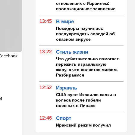
отношениях с Израилем:
провокационное заявление
13:45
В мире
Помидоры научились
предупреждать соседей об
опасном вирусе
13:22
Стиль жизни
Facebook
Что действительно помогает
пережить израильскую
жару, а что является мифом.
Разбираемся
12:52
Израиль
США суют Израилю палки в
е
колеса после гибели
военных в Ливане
12:46
Спорт
Иранский режим получил
удар по самолюбию -