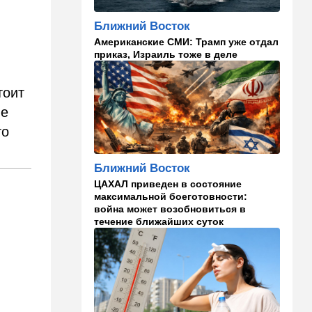
23:57
Мнения
Ближний Восток
Война на износ
Американские СМИ: Трамп уже отдал
приказ, Израиль тоже в деле
23:12
Новости Украины
Квартиры, ремонт и
Mercedes: экс-посла
тоит
Украины в США
ие
подозревают в незаконном
обогащении
то
22:29
Ближний Восток
Ближний Восток
МИД Ирана: По Ормузскому
проливу почти
ЦАХАЛ приведен в состояние
договорились, но Израиль и
максимальной боеготовности:
США могут сорвать
война может возобновиться в
соглашение
течение ближайших суток
21:39
Мнения
Марокканские военные
копируют опыт израильских
коллег