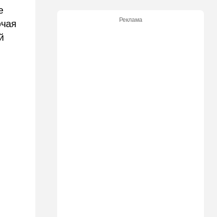
публично, от женщин, из
е
Австралии
Реклама
ючая
11:49
Общество
й
11 лет в бегах: в Бен-
Гурионе арестован педофил,
орудовавший в Хайфе,
Крайот и Кирьят-Шмоне
11:35
Израиль
США и Израиль могут
перейти к беспрецедентному
оборонному партнерству
11:03
Общество
Найдено сильно
разложившееся тело:
поиски 23-летнего парня
приняли трагический оборот
10:32
Деньги
Где самые дешевые
продукты онлайн