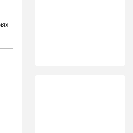
09:57
Технологии
Важнейший совет
экспертов: это может спасти
иях
вас и вашу семью от
стремительно
распространяющейся
угрозы
09:49
Мнения
Найдено некоторое решение
09:46
Новости Украины
605 дронов за ночь: в
Ярославле горит НПЗ,
пожары в Тверской и
Курской областях
09:15
В мире
Муравейник без самцов и
рабочих: ученые нашли
"общество одних королев"