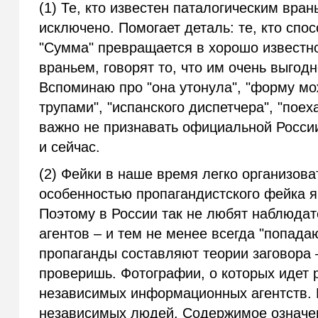
(1) Те, кто известен паталогическим вран
исключено. Помогает деталь: те, кто спос
"Сумма" превращается в хорошо известно
враньем, говорят то, что им очень выгодн
Вспоминаю про "она утонула", "форму мо
трупами", "испанского диспетчера", "поех
важно не признавать официальной Росси
и сейчас.
(2) Фейки в наше время легко организова
особенностью пропагандистского фейка яв
Поэтому в России так не любят наблюда
агентов – и тем не менее всегда "попада
пропаганды составляют теории заговора 
проверишь. Фотографии, о которых идет 
независимых информационных агентств.
независимых людей. Содержимое означе