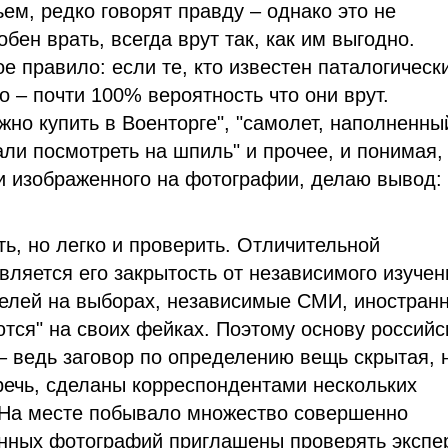
ьем, редко говорят правду – однако это не
обен врать, всегда врут так, как им выгодно.
е правило: если те, кто известен паталогическ
о – почти 100% вероятность что они врут.
жно купить в Военторге", "самолет, наполненны
али посмотреть на шпиль" и прочее, и понимая,
и изображенного на фотографии, делаю вывод: 
ть, но легко и проверить. Отличительной
ляется его закрытость от независимого изучен
телей на выборах, независимые СМИ, иностран
ются" на своих фейках. Поэтому основу российс
– ведь заговор по определению вещь скрытая, 
речь, сделаны корреспондентами нескольких
 На месте побывало множество совершенно
нных фотографий приглашены проверять экспе