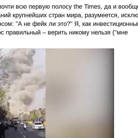
почти всю первую полосу the Times, да и вообщ
аний крупнейших стран мира, разумеется, искл
осом: "А не фейк ли это?" Я, как инвестиционны
ос правильный – верить никому нельзя ("мне
.