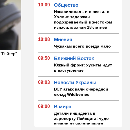
10:09
Общество
Изнасиловал - и в пески: в
Холоне задержан
подозреваемый в жестоком
изнасиловании 18-летней
10:08
Мнения
Чужакам всего всегда мало
 "Рейтер"
09:50
Ближний Восток
Южный фронт: хуситы идут
в наступление
09:03
Новости Украины
ВСУ атаковали очередной
склад Wildberries
09:00
В мире
Детали инцидента в
аэропорту Лейпцига: чудо
спасло от чудовищного
взрыва