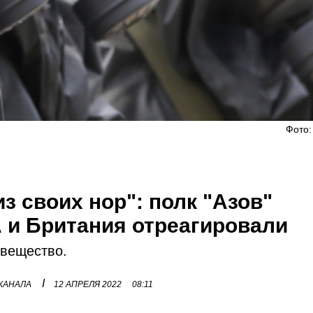
Фото:
з своих нор": полк "Азов"
 и Британия отреагировали
 вещество.
I
 КАНАЛА
12 АПРЕЛЯ 2022
08:11