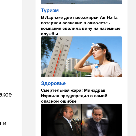
Открытое письмо министру
национальной безопасности
Туризм
Итамару Бен-Гвиру
В Ларнаке две пассажирки Air Haifa
потеряли сознание в самолете -
18:00
Транспорт
компания свалила вину на наземные
Реформа общественного
службы
транспорта в Израиле: что
изменится для пассажиров
автобусов и поездов
17:48
Здоровье
Впервые в этом году:
пенсионер скончался из-за
укуса комара
Здоровье
Смертельная жара: Минздрав
17:14
Израиль
акое
Израиля предупредил о самой
Снимали порт в Эйлате и
опасной ошибке
гору Герцль: так Тамерлан и
Алина продались иранской
разведке
я и
16:48
Израиль
Злобный охранник: