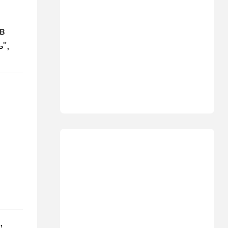
06:40
Туризм
Какие авиакомпании
в
возвращаются в Израиль, а
",
кто снова отменил рейсы
05:00
Транспорт
Кто лучше - "китайцы",
"корейцы" или "японцы"?
Разбираемся
01:32
Израиль
Погода в Израиле на
пятницу, 7 августа
00:33
Израиль
12 канал: план смены власти
в Иране провалился, и
Роман Гофман меняет людей
в "Мосаде"
00:07
Израиль
,