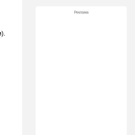
08:20
В мире
Реклама
Подросток открыл огонь в
школе под Бангкоком:
погибли семь человек
).
07:55
Израиль
Израиль разрабатывает
собственный малозаметный
боевой беспилотник нового
поколения
07:50
Ближний Восток
Стоп Израилю, стоп
Америке: в Иране готовят
законопроект по Ормузу
07:20
Технологии
Прощай, Nvidia? Маск
запускает гигантскую
фабрику компьютерного
"железа"