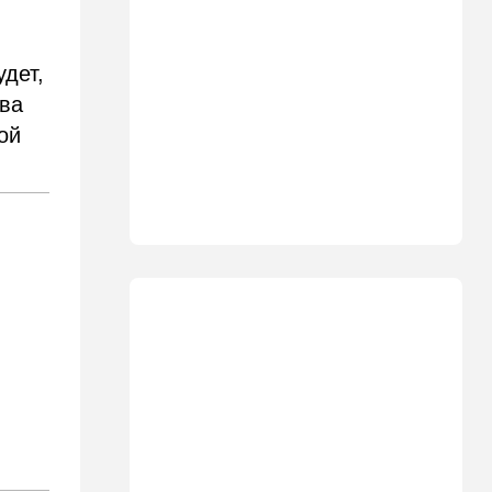
Что ни день, то новый план
по Ормузу: раскошелиться
придется Европе
удет,
19:17
В мире
тва
"Коммунист-неудачник" -
ой
Трамп дал характеристику
антиизраильскому политику
из Мичигана
18:30
Мнения
Рекорд вопреки бойкотам
18:10
В мире
Схватилась за нож и пошла
резать мужчин: кровавая
атака в центре Лондона
17:25
Общество
"Я психиатрический" —
подозреваемый в убийстве
адвоката жалуется на
полицейских