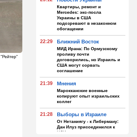
Квартиры, ремонт и
Mercedes: экс-посла
Украины в США
подозревают в незаконном
обогащении
22:29
Ближний Восток
МИД Ирана: По Ормузскому
проливу почти
 "Рейтер"
договорились, но Израиль и
США могут сорвать
соглашение
21:39
Мнения
Марокканские военные
копируют опыт израильских
коллег
21:28
Выборы в Израиле
От Нетаниягу - к Либерману:
Дан Илуз присоединился к
НДИ