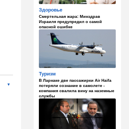
становится все страннее
Здоровье
Смертельная жара: Минздрав
14:37
В мире
Израиля предупредил о самой
Теперь и Куба заговорила о
опасной ошибке
геноциде, но Израиль в
данном случае ни при чем
14:18
Мнения
Почему этот поступок
смелый?
14:15
Здоровье
Туризм
Альцгеймер начинается не
В Ларнаке две пассажирки Air Haifa
там, где думали: ученые
потеряли сознание в самолете -
нашли возможный источник
компания свалила вину на наземные
болезни
службы
14:13
В мире
Палестинская
администрация проиграла
очередную судебную битву
в США