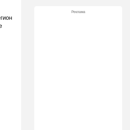
21:05
В мире
Реклама
Грузия во тьме: столица
егион
страны парализована
е
20:54
Израиль
Замир побывал в Газе и
сделал заявления, которые
не понравятся в Вашингтоне
20:20
В мире
В Москве после взрыва в
ресторане Balzi Rossi тайно
похоронили генерала
20:00
Израиль
Полиция открыла огонь по
палестинской машине,
которая устроила опасные
ралли возле Мицпе-Иерихо
19:25
Ближний Восток