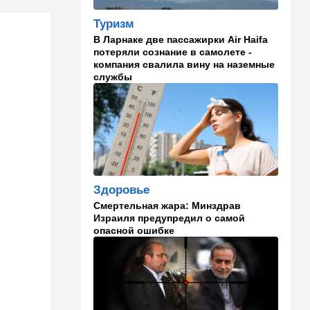
Открытое письмо министру
национальной безопасности
Туризм
Итамару Бен-Гвиру
В Ларнаке две пассажирки Air Haifa
потеряли сознание в самолете -
18:00
Транспорт
компания свалила вину на наземные
Реформа общественного
службы
транспорта в Израиле: что
изменится для пассажиров
автобусов и поездов
17:48
Здоровье
Впервые в этом году:
пенсионер скончался из-за
укуса комара
Здоровье
Смертельная жара: Минздрав
17:14
Израиль
Израиля предупредил о самой
Снимали порт в Эйлате и
опасной ошибке
гору Герцль: так Тамерлан и
Алина продались иранской
разведке
16:48
Израиль
Злобный охранник: