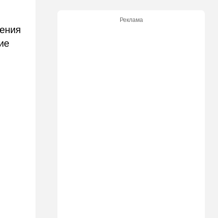
08:20
В мире
Реклама
дения
Подросток открыл огонь в
школе под Бангкоком:
ие
погибли семь человек
07:55
Израиль
Израиль разрабатывает
собственный малозаметный
боевой беспилотник нового
поколения
07:50
Ближний Восток
Стоп Израилю, стоп
Америке: в Иране готовят
законопроект по Ормузу
07:20
Технологии
Прощай, Nvidia? Маск
запускает гигантскую
фабрику компьютерного
"железа"