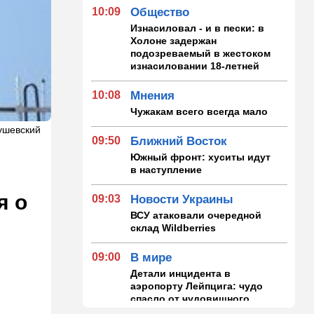
10:09
Общество
Изнасиловал - и в пески: в
Холоне задержан
подозреваемый в жестоком
изнасиловании 18-летней
10:08
Мнения
Чужакам всего всегда мало
ушевский
09:50
Ближний Восток
Южный фронт: хуситы идут
в наступление
я о
09:03
Новости Украины
ВСУ атаковали очередной
и
склад Wildberries
09:00
В мире
Детали инцидента в
аэропорту Лейпцига: чудо
спасло от чудовищного
взрыва