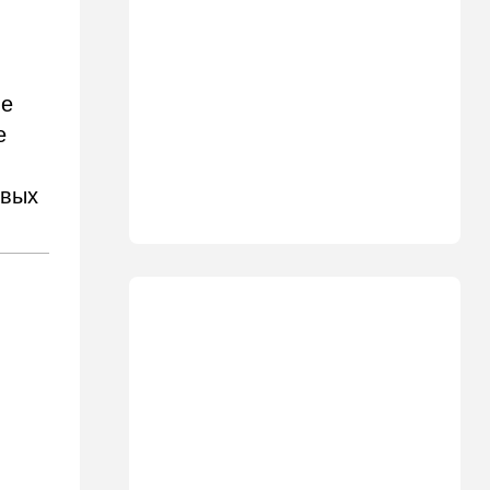
06:40
Туризм
Какие авиакомпании
возвращаются в Израиль, а
кто снова отменил рейсы
ые
е
05:00
Транспорт
Кто лучше - "китайцы",
"корейцы" или "японцы"?
овых
Разбираемся
01:32
Израиль
Погода в Израиле на
пятницу, 7 августа
00:33
Израиль
12 канал: план смены власти
в Иране провалился, и
Роман Гофман меняет людей
в "Мосаде"
00:07
Израиль