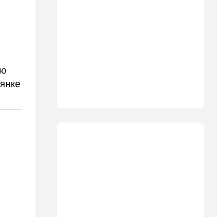
09:50
Ближний Восток
Южный фронт: хуситы идут
в наступление
09:03
Новости Украины
ВСУ атаковали очередной
ию
склад Wildberries
оянке
09:00
В мире
Детали инцидента в
аэропорту Лейпцига: чудо
спасло от чудовищного
взрыва
08:20
В мире
Подросток открыл огонь в
школе под Бангкоком:
погибли семь человек
07:55
Израиль
Израиль разрабатывает
собственный малозаметный