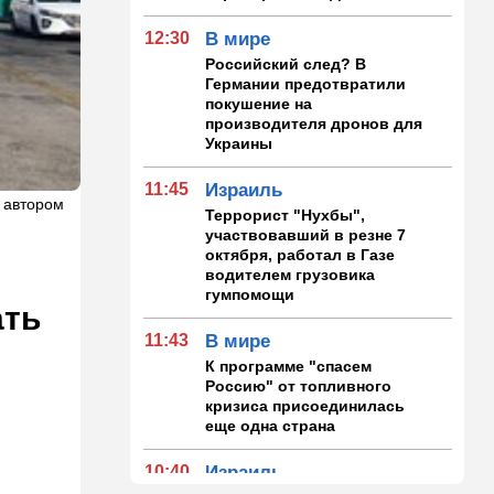
12:30
В мире
Российский след? В
Германии предотвратили
покушение на
производителя дронов для
Украины
11:45
Израиль
 автором
Террорист "Нухбы",
участвовавший в резне 7
октября, работал в Газе
водителем грузовика
гумпомощи
ать
11:43
В мире
К программе "спасем
Россию" от топливного
кризиса присоединилась
еще одна страна
10:40
Израиль