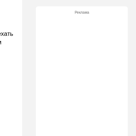
В Эйлатский залив приплыл
необычный гость. ВИДЕО
Реклама
10:36
Израиль
Три пожара за минуты в
Рамат-Гане: подозрение на
ехать
поджог
м
10:23
В мире
Разрази меня гром:
участника СВО поразила
молния в момент, когда он
убегал от медведя
10:09
Общество
Изнасиловал - и в пески: в
Холоне задержан
подозреваемый в жестоком
изнасиловании 18-летней
10:08
Мнения
Чужакам всего всегда мало