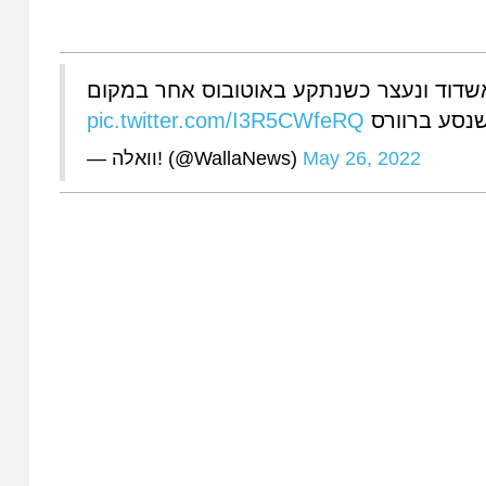
כזית באשדוד ונעצר כשנתקע באוטובוס אחר במקום
pic.twitter.com/I3R5CWfeRQ
נסע ברוורס
— וואלה! (@WallaNews)
May 26, 2022