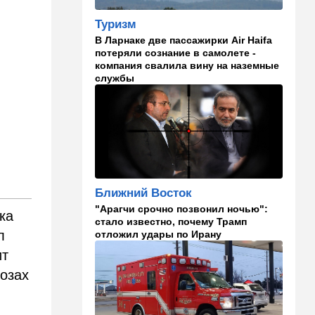
23:35
Мнения
Безо всяких табу
Туризм
В Ларнаке две пассажирки Air Haifa
22:20
Израиль
потеряли сознание в самолете -
компания свалила вину на наземные
Проживающий в России
службы
израильтянин прямо с
самолета угодил в ШАБАК
21:48
Израиль
"Сумасшедшие рулят
психбольницей": новое
назначение в ООН вызвало
критику
Ближний Восток
21:24
Мнения
"Арагчи срочно позвонил ночью":
ка
О му…ках, шаббате и
стало известно, почему Трамп
конституции…
л
отложил удары по Ирану
ит
20:20
Израиль
розах
Маленькая девочка утонула
в Ашкелоне