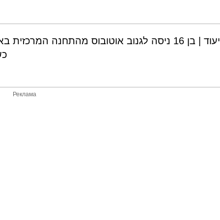
תיעוד | בן 16 ניסה לגנוב אוטובוס מהתחנה המר
כש
Реклама