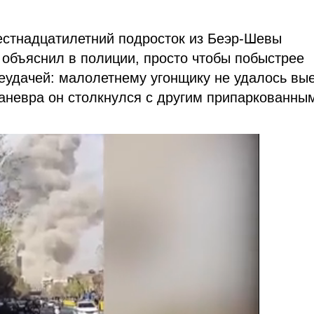
естнадцатилетний подросток из Беэр-Шевы
е объяснил в полиции, просто чтобы побыстрее
еудачей: малолетнему угонщику не удалось вы
маневра он столкнулся с другим припаркованны