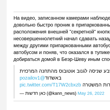
На видео, записанном камерами наблюден
довольно быстро проник в припаркованны
расположения внешней "секретной" кноп
несовершеннолетний начал сдавать назад,
между другими припаркованными автобус
автобусом и поняв, что оказался в тупик
добираться домой в Беэр-Шеву иным спо
תב אישום הוגש נגד בן 16 מבאר שבע שניסה לגנוב אוטובוס מהתחנה המרכזית
@pozailov1
באשדוד
pic.twitter.com/T17W2cbxzb
ברות המשטרה
— כאן חדשות (@kann_news)
May 26, 2022