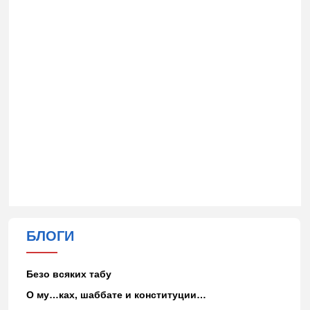
БЛОГИ
Безо всяких табу
О му…ках, шаббате и конституции…