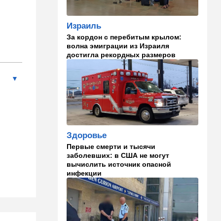
00:01
Ближний Восток
Израиль
Треугольник будет выпит:
За кордон с перебитым крылом:
"исламский НАТО" угрожает
волна эмиграции из Израиля
расширением и
достигла рекордных размеров
международной изоляцией
Израиля
23:58
Мнения
Каждое утро бреющийся
иудей рискует нарушить
заповедь…
Здоровье
23:36
В мире
Первые смерти и тысячи
Филиппины: израильтянин
заболевших: в США не могут
подрался с "суперменом"-
вычислить источник опасной
антисемитом из-за Гитлера,
инфекции
оба в полиции. ВИДЕО
23:03
Ближний Восток
Попутал берега Ормузского
пролива: Иран ужесточает