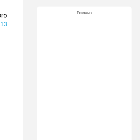
12:43
Общество
Реклама
ого
Социализм поднимает
голову в США
а
13
12:42
Израиль
До основанья, а затем:
Израиль начинает
восстанавливать Сектор
Газа
12:14
В мире
Reuters вслед за
американскими СМИ
комментирует ключевой
вопрос по войне с Ираном
12:05
Ближний Восток
США начали вывод сил из
Эрбиля: что происходит на
одной из ключевых баз