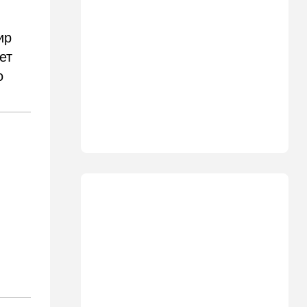
11:23
Транспорт
Водители, осторожно!
Камеры на обочине
ир
перестают "прощать"
небольшое превышение
ет
скорости
о
11:11
Общество
Шокирующая статистика из
Канады: ситуация оказалась
гораздо хуже, чем казалось
10:39
В мире
Секрет раскрыт: вот где в
Европе начнут производить
израильские дроны
10:32
Мнения
Пишут о росте
антисемитизма в Голливуде
10:11
В мире
Бумеранг для Санчеса: жена