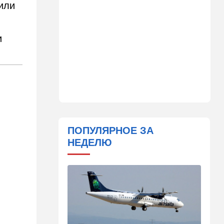
или
помогла хорошенько
раскачать премьерское
кресло
и
09:48
Мнения
Задолбало
09:14
В мире
"Не показывайте, что вы из
Израиля": МИД выступил с
экстренным
предупреждением
ПОПУЛЯРНОЕ ЗА
08:49
Новости Украины
НЕДЕЛЮ
Россия устроила страшную
ночь Одессе и Харькову:
кадры последствий
08:45
Деньги
Как торговые сети
манипулируют вами,
заставляя вас