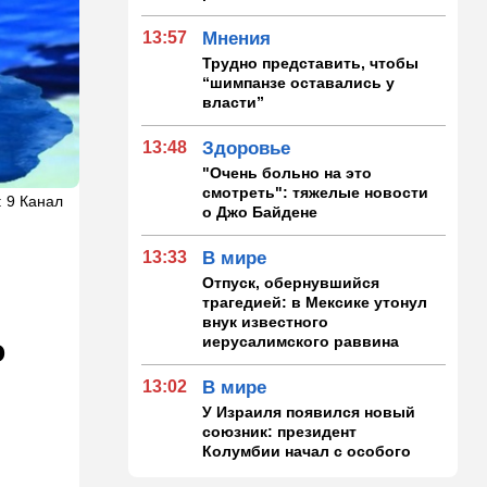
13:57
Мнения
Трудно представить, чтобы
“шимпанзе оставались у
власти”
13:48
Здоровье
"Очень больно на это
смотреть": тяжелые новости
: 9 Канал
о Джо Байдене
13:33
В мире
Отпуск, обернувшийся
трагедией: в Мексике утонул
внук известного
иерусалимского раввина
о
13:02
В мире
У Израиля появился новый
союзник: президент
Колумбии начал с особого
жеста