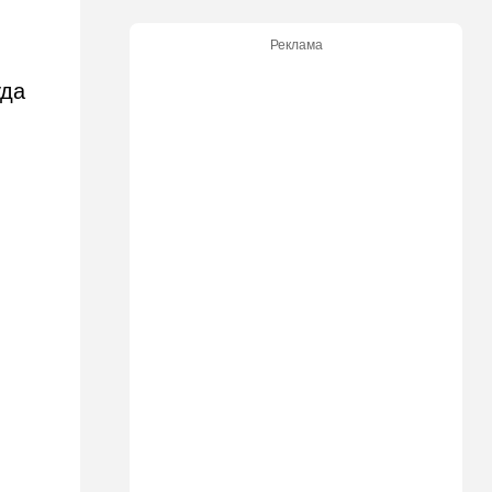
11:15
В мире
Реклама
Дроны-разведчики над
бундесвером: Германия
уда
наконец запаниковала?
10:10
В мире
"Холодные сферы" над
Ближним Востоком:
Пентагон выложил новую
партию Х-файлов
09:50
Мнения
Я формирую свой
собственный нарратив
09:42
Новости Украины
РФ нанесла удар
баллистикой по Киеву и
дронами по области — есть
погибшие