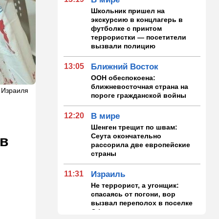
Школьник пришел на
экскурсию в концлагерь в
футболке с принтом
террористки — посетители
вызвали полицию
13:05
Ближний Восток
ООН обеспокоена:
ближневосточная страна на
 Израиля
пороге гражданской войны
12:20
В мире
Шенген трещит по швам:
Сеута окончательно
 в
рассорила две европейские
страны
11:31
Израиль
Не террорист, а угонщик:
спасаясь от погони, вор
вызвал переполох в поселке
Офарим