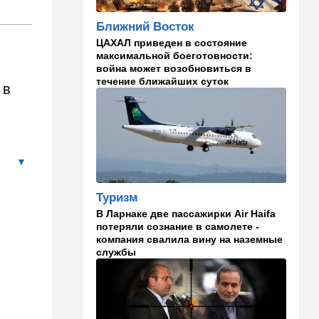
Главное забыл: летевший в
Израиль рейс оказался под
Ближний Восток
угрозой
ЦАХАЛ приведен в состояние
20:50
Израиль
максимальной боеготовности:
война может возобновиться в
Как будто знал: известного
течение ближайших суток
израильского певца и поэта
 в
раздавил собственный
автомобиль
20:37
Публицистика
Цена "эффективности":
почему новые правила ПДД
бьют по правам водителей
Туризм
19:30
Транспорт
В Ларнаке две пассажирки Air Haifa
потеряли сознание в самолете -
Пожилой водитель и
компания свалила вину на наземные
погибшая Диана: появилась
службы
видеосъемка автобусного
ДТП в Ашкелоне
18:38
Транспорт
Подарок к праздникам: