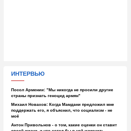
ИНТЕРВЬЮ
Посол Армении: "Мы никогда не просили другие
страны признать геноцид армян"
Михаил Новахов: Когда Мамдани предложил мне
поддержать его, я объяснил, что социализм - не
моё
Антон Привольнов - о том, какие оценки он ставит
своей жизни, и что хотел бы в ней изменить