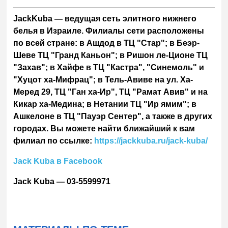
JackKuba — ведущая сеть элитного нижнего
белья в Израиле. Филиалы сети расположены
по всей стране: в Ашдод в ТЦ "Стар"; в Беэр-
Шеве ТЦ "Гранд Каньон"; в Ришон ле-Ционе ТЦ
"Захав"; в Хайфе в ТЦ "Кастра", "Синемоль" и
"Хуцот ха-Мифрац"; в Тель-Авиве на ул. Ха-
Меред 29, ТЦ "Ган ха-Ир", ТЦ "Рамат Авив" и на
Кикар ха-Медина; в Нетании ТЦ "Ир ямим"; в
Ашкелоне в ТЦ "Пауэр Сентер", а также в других
городах. Вы можете найти ближайший к вам
филиал по ссылке:
https
://
jackkuba
.
ru
/
jack
-
kuba
/
Jack Kubа в Facebook
Jack Kuba — 03-5599971