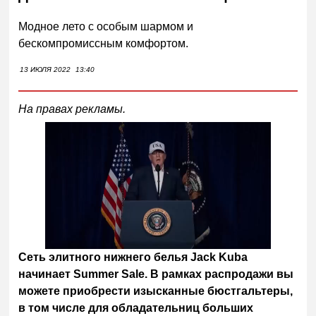
Модное лето с особым шармом и
бескомпромиссным комфортом.
13 ИЮЛЯ 2022
13:40
На правах рекламы.
Следующее видео через
Отмена
5
Сеть элитного нижнего белья
Jack
Kuba
начинает
Summer
Sale
.
В рамках распродажи вы
можете приобрести изысканные бюстгальтеры,
в том числе для обладательниц больших