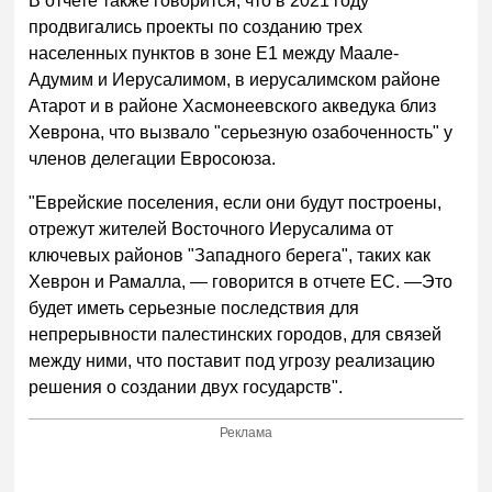
В отчете также говорится, что в 2021 году
продвигались проекты по созданию трех
населенных пунктов в зоне E1 между Маале-
Адумим и Иерусалимом, в иерусалимском районе
Атарот и в районе Хасмонеевского акведука близ
Хеврона, что вызвало "серьезную озабоченность" у
членов делегации Евросоюза.
"Еврейские поселения, если они будут построены,
отрежут жителей Восточного Иерусалима от
ключевых районов "Западного берега", таких как
Хеврон и Рамалла, — говорится в отчете ЕС. —Это
будет иметь серьезные последствия для
непрерывности палестинских городов, для связей
между ними, что поставит под угрозу реализацию
решения о создании двух государств".
Реклама