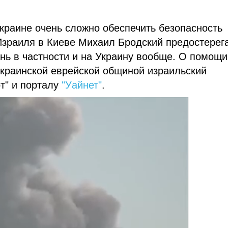
краине очень сложно обеспечить безопасность
Израиля в Киеве Михаил Бродский предостерег
ань в частности и на Украину вообще. О помощи
украинской еврейской общиной израильский
от" и порталу
"Уайнет"
.