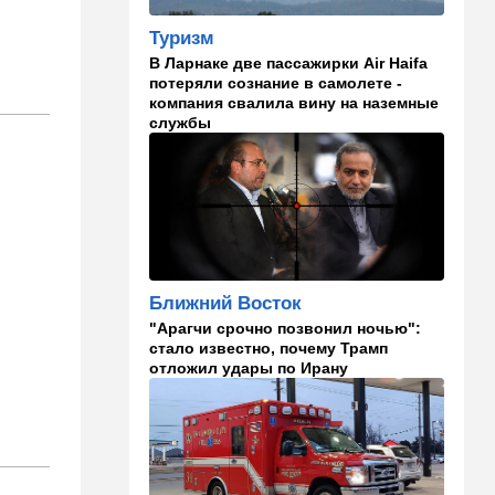
В Эйлатский залив приплыл
необычный гость. ВИДЕО
Туризм
В Ларнаке две пассажирки Air Haifa
10:36
Израиль
потеряли сознание в самолете -
компания свалила вину на наземные
Три пожара за минуты в
службы
Рамат-Гане: подозрение на
поджог
10:23
В мире
Разрази меня гром:
участника СВО поразила
молния в момент, когда он
убегал от медведя
Ближний Восток
10:09
Общество
"Арагчи срочно позвонил ночью":
Изнасиловал - и в пески: в
стало известно, почему Трамп
Холоне задержан
отложил удары по Ирану
подозреваемый в жестоком
изнасиловании 18-летней
10:08
Мнения
Чужакам всего всегда мало