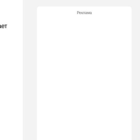
США настойчиво попросили
Израиль сбавить обороты в
Реклама
Ливане
ает
18:15
Культура
30 лет российско-
израильскому альманаху
еврейской культуры
17:47
Израиль
На маленьком плоту: отдых
на Кинерете едва не
закончился трагедией
17:26
Израиль
Отставить панику: в Тель-
Авиве все спокойно
16:46
Ближний Восток
Человек-невидимка: в
высших эшелонах власти
Ирана поползли тревожные