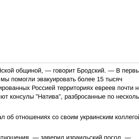
йской общиной, — говорит Бродский. — В перв
мы помогли эвакуировать более 15 тысяч
пированных Россией территориях евреев почти 
яют консулы "Натива", разбросанные по нескол
л об отношениях со своим украинским коллего
отношения, — заверил израильский посол. —