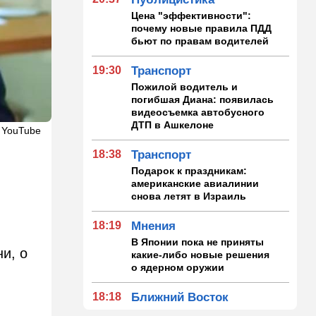
Цена "эффективности":
почему новые правила ПДД
бьют по правам водителей
19:30
Транспорт
Пожилой водитель и
погибшая Диана: появилась
видеосъемка автобусного
ДТП в Ашкелоне
 YouTube
18:38
Транспорт
Подарок к праздникам:
американские авиалинии
снова летят в Израиль
т
18:19
Мнения
В Японии пока не приняты
и, о
какие-либо новые решения
о ядерном оружии
18:18
Ближний Восток
Вашингтон нажал на паузу: