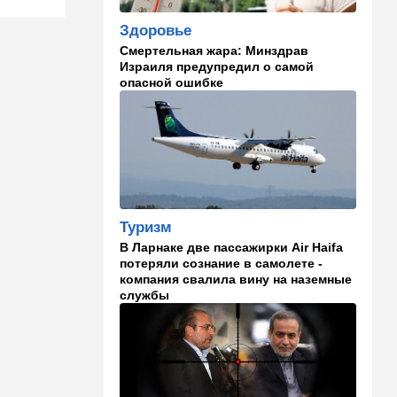
09:57
Технологии
Здоровье
Важнейший совет
экспертов: это может спасти
Смертельная жара: Минздрав
вас и вашу семью от
Израиля предупредил о самой
стремительно
опасной ошибке
распространяющейся
угрозы
09:49
Мнения
Найдено некоторое решение
09:46
Новости Украины
Туризм
605 дронов за ночь: в
Ярославле горит НПЗ,
В Ларнаке две пассажирки Air Haifa
пожары в Тверской и
потеряли сознание в самолете -
Курской областях
компания свалила вину на наземные
службы
09:15
В мире
Муравейник без самцов и
рабочих: ученые нашли
"общество одних королев"