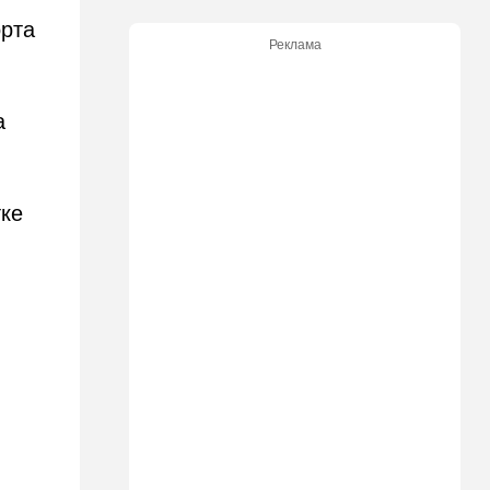
Димоны: его друзья стали
подозреваемыми
орта
Реклама
15:13
В мире
Генерал с говорящим
именем предположительно
а
погиб при взрыве в
ресторане в Москве
15:00
Культура
тке
Звездное лето и водные
драконы в Израиле: куда
сходить с детьми на
каникулах
14:49
Стиль жизни
Спор, которому нет конца:
кто умнее - кошки или
собаки? Ученые дали ответ
14:41
Ближний Восток
Россия и Китай усиливают
поддержку Ирана: война с