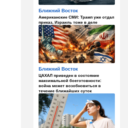
Ближний Восток
11:49
Общество
Американские СМИ: Трамп уже отдал
11 лет в бегах: в Бен-
приказ, Израиль тоже в деле
Гурионе арестован педофил,
орудовавший в Хайфе,
Крайот и Кирьят-Шмоне
11:35
Израиль
США и Израиль могут
перейти к беспрецедентному
оборонному партнерству
Ближний Восток
11:03
Общество
ЦАХАЛ приведен в состояние
Найдено сильно
максимальной боеготовности:
разложившееся тело:
война может возобновиться в
поиски 23-летнего парня
течение ближайших суток
приняли трагический оборот
10:32
Деньги
Где самые дешевые
продукты онлайн