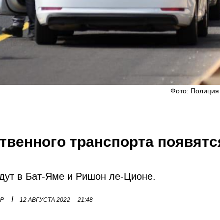
Фото: Полиция
венного транспорта появятс
дут в Бат-Яме и Ришон ле-Ционе.
I
ОР
12 АВГУСТА 2022
21:48