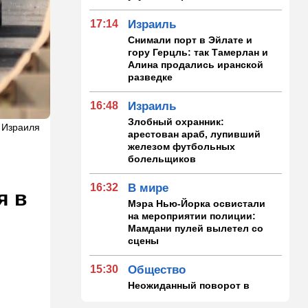
17:14
Израиль
Снимали порт в Эйлате и
гору Герцль: так Тамерлан и
Алина продались иранской
разведке
16:48
Израиль
Злобный охранник:
 Израиля
арестован араб, лупивший
железом футбольных
болельщиков
16:32
В мире
я в
Мэра Нью-Йорка освистали
на мероприятии полиции:
Мамдани пулей вылетел со
сцены
15:30
Общество
Неожиданный поворот в
деле пропавшего парня из