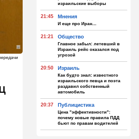
израильские выборы
21:45
Мнения
И еще про Иран…
21:21
Общество
Главное забыл: летевший в
Израиль рейс оказался под
угрозой
передачи
20:50
Израиль
Как будто знал: известного
израильского певца и поэта
раздавил собственный
АЦ
автомобиль
20:37
Публицистика
Цена "эффективности":
почему новые правила ПДД
бьют по правам водителей
19:30
Транспорт