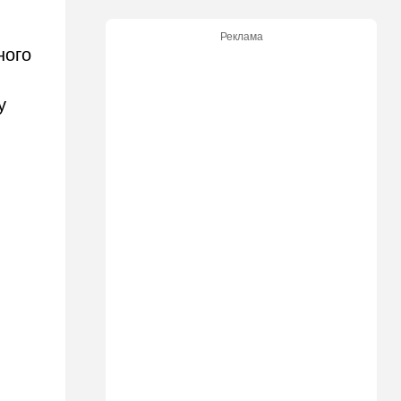
Пожилой водитель и
погибшая Диана: появилась
Реклама
видеосъемка автобусного
ного
ДТП в Ашкелоне
18:38
Транспорт
у
Подарок к праздникам:
американские авиалинии
снова летят в Израиль
18:19
Мнения
В Японии пока не приняты
какие-либо новые решения
о ядерном оружии
18:18
Ближний Восток
Вашингтон нажал на паузу:
США настойчиво попросили
Израиль сбавить обороты в
Ливане
18:15
Культура