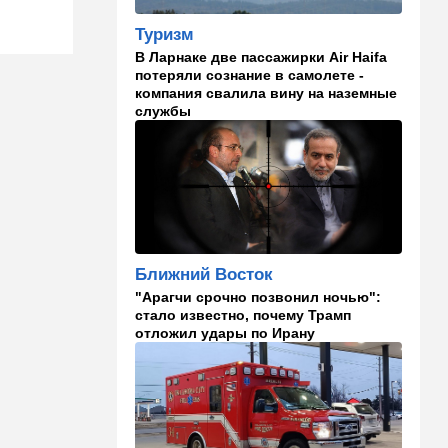
производителя дронов для
Украины
Туризм
В Ларнаке две пассажирки Air Haifa
11:45
Израиль
потеряли сознание в самолете -
компания свалила вину на наземные
Террорист "Нухбы",
службы
участвовавший в резне 7
октября, работал в Газе
водителем грузовика
гумпомощи
11:43
В мире
К программе "спасем
Россию" от топливного
кризиса присоединилась
Ближний Восток
еще одна страна
"Арагчи срочно позвонил ночью":
стало известно, почему Трамп
10:40
Израиль
отложил удары по Ирану
В Эйлатский залив приплыл
необычный гость. ВИДЕО
10:36
Израиль
Три пожара за минуты в