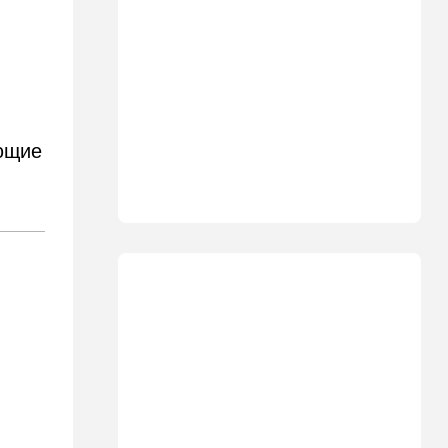
30 лет российско-
израильскому альманаху
еврейской культуры
17:47
Израиль
На маленьком плоту: отдых
на Кинерете едва не
закончился трагедией
ающие
17:26
Израиль
Отставить панику: в Тель-
Авиве все спокойно
16:46
Ближний Восток
Человек-невидимка: в
высших эшелонах власти
Ирана поползли тревожные
слухи
16:20
Общество
Помогите найти: пропала
Мария из Димоны