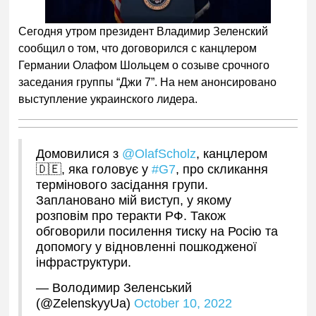
Сегодня утром президент Владимир Зеленский
сообщил о том, что договорился с канцлером
Германии Олафом Шольцем о созыве срочного
заседания группы “Джи 7”. На нем анонсировано
выступление украинского лидера.
Домовилися з
@OlafScholz
, канцлером
🇩🇪, яка головує у
#G7
, про скликання
термінового засідання групи.
Заплановано мій виступ, у якому
розповім про теракти РФ. Також
обговорили посилення тиску на Росію та
допомогу у відновленні пошкодженої
інфраструктури.
— Володимир Зеленський
(@ZelenskyyUa)
October 10, 2022