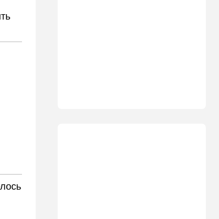
"Голосовать не за кого":
ить
Эрдан и Эдельштейн
создали новую партию
18:42
В мире
Дело пошло: в Газе строят
базу для африканских
солдат, две дружественных
Израилю страны готовы
отправить контингент
18:27
Мнения
Открытое письмо министру
национальной безопасности
Итамару Бен-Гвиру
18:00
Транспорт
Реформа общественного
транспорта в Израиле: что
елось
изменится для пассажиров
автобусов и поездов