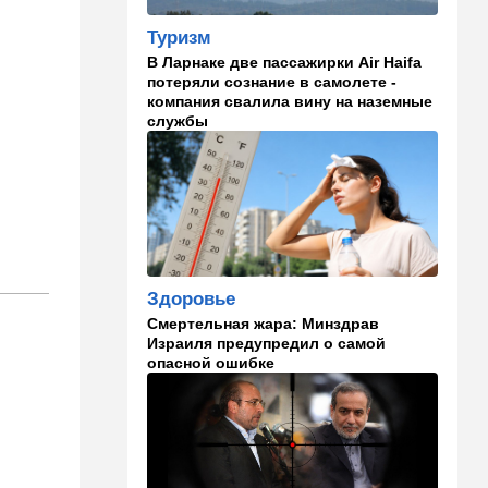
14:41
Ближний Восток
Туризм
Россия и Китай усиливают
В Ларнаке две пассажирки Air Haifa
поддержку Ирана: война с
потеряли сознание в самолете -
США меняет баланс сил
компания свалила вину на наземные
службы
14:18
Мнения
"Это ваше туда-сюда
страшно раздражает"
14:06
Транспорт
Что изменилось в аэропорту
Бен-Гурион после войны:
новые правила,
Здоровье
безопасность и советы
Смертельная жара: Минздрав
пассажирам
Израиля предупредил о самой
опасной ошибке
13:58
Здоровье
Какие продукты помогают
легче переносить стресс:
что выяснили ученые
13:47
Ближний Восток