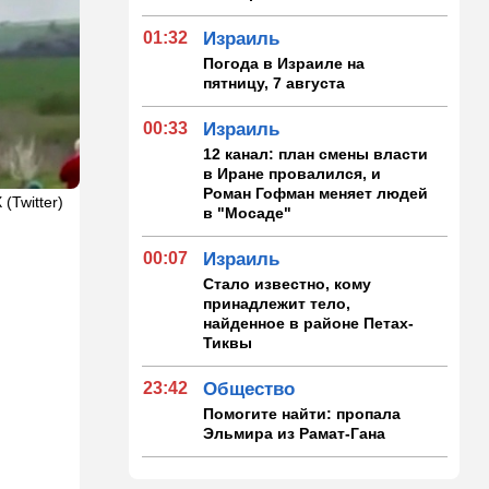
01:32
Израиль
Погода в Израиле на
пятницу, 7 августа
00:33
Израиль
12 канал: план смены власти
в Иране провалился, и
Роман Гофман меняет людей
 (Twitter)
в "Мосаде"
00:07
Израиль
Стало известно, кому
принадлежит тело,
найденное в районе Петах-
Тиквы
23:42
Общество
Помогите найти: пропала
Эльмира из Рамат-Гана
23:35
Мнения