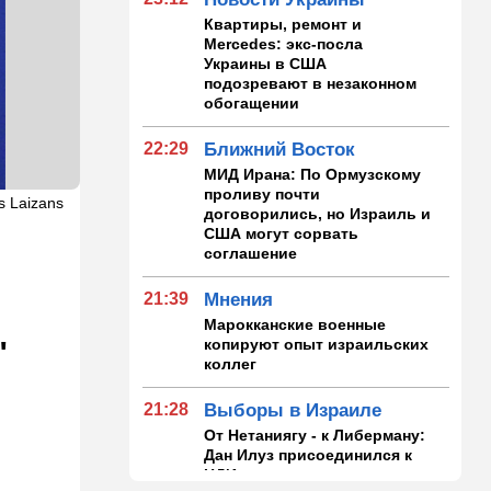
Квартиры, ремонт и
Mercedes: экс-посла
Украины в США
подозревают в незаконном
обогащении
22:29
Ближний Восток
МИД Ирана: По Ормузскому
проливу почти
s Laizans
договорились, но Израиль и
США могут сорвать
соглашение
21:39
Мнения
Марокканские военные
копируют опыт израильских
"
коллег
21:28
Выборы в Израиле
От Нетаниягу - к Либерману:
Дан Илуз присоединился к
НДИ