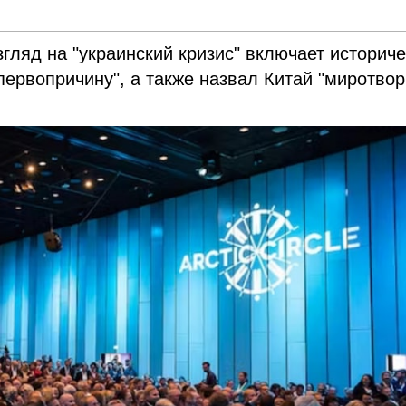
взгляд на "украинский кризис" включает историч
первопричину", а также назвал Китай "миротво