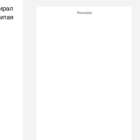
мирал
21:05
В мире
Реклама
Грузия во тьме: столица
Китая
страны парализована
20:54
Израиль
Замир побывал в Газе и
сделал заявления, которые
не понравятся в Вашингтоне
20:20
В мире
В Москве после взрыва в
ресторане Balzi Rossi тайно
похоронили генерала
20:00
Израиль
Полиция открыла огонь по
палестинской машине,
которая устроила опасные
ралли возле Мицпе-Иерихо
19:25
Ближний Восток