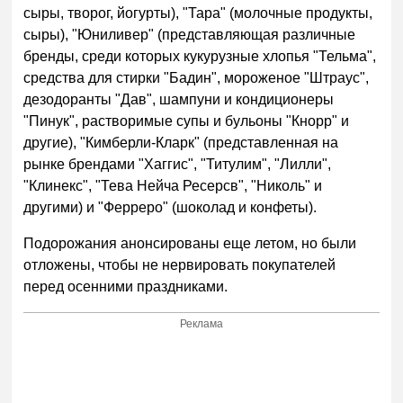
сыры, творог, йогурты), "Тара" (молочные продукты,
сыры), "Юниливер" (представляющая различные
бренды, среди которых кукурузные хлопья "Тельма",
средства для стирки "Бадин", мороженое "Штраус",
дезодоранты "Дав", шампуни и кондиционеры
"Пинук", растворимые супы и бульоны "Кнорр" и
другие), "Кимберли-Кларк" (представленная на
рынке брендами "Хаггис", "Титулим", "Лилли",
"Клинекс", "Тева Нейча Ресерсв", "Николь" и
другими) и "Ферреро" (шоколад и конфеты).
Подорожания анонсированы еще летом, но были
отложены, чтобы не нервировать покупателей
перед осенними праздниками.
Реклама