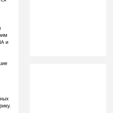
21:21
Общество
Главное забыл: летевший в
Израиль рейс оказался под
угрозой
в
20:50
Израиль
Как будто знал: известного
оим
израильского певца и поэта
ША и
раздавил собственный
автомобиль
20:37
Публицистика
шие
Цена "эффективности":
почему новые правила ПДД
бьют по правам водителей
19:30
Транспорт
Пожилой водитель и
погибшая Диана: появилась
нных
видеосъемка автобусного
ДТП в Ашкелоне
рику.