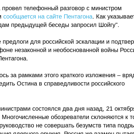
 провел телефонный разговор с министром
м
сообщается на сайте Пентагона
. Как указывае
едам предыдущей беседы запросил Шойгу".
 предлоги для российской эскалации и подтве
оне незаконной и необоснованной войны Росс
Пентагона.
сь за рамками этого краткого изложения – вря
бедить Остина в справедливости российского
нистрами состоялся два дня назад, 21 октябр
. Многочисленные обозреватели склоняются к т
руководство не совершать безумств типа подр
ния ядерного оружия. Россия же взамен пытае