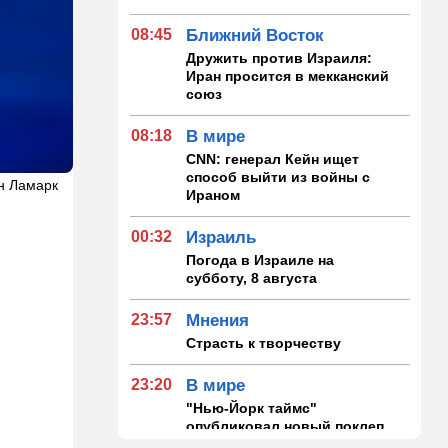
08:45
Ближний Восток
Дружить против Израиля:
Иран просится в мекканский
союз
08:18
В мире
CNN: генерал Кейн ищет
способ выйти из войны с
ин Ламарк
Ираном
00:32
Израиль
Погода в Израиле на
субботу, 8 августа
23:57
Мнения
Страсть к творчеству
23:20
В мире
"Нью-Йорк таймс"
опубликовал новый поклеп
на Израиль, рассердив