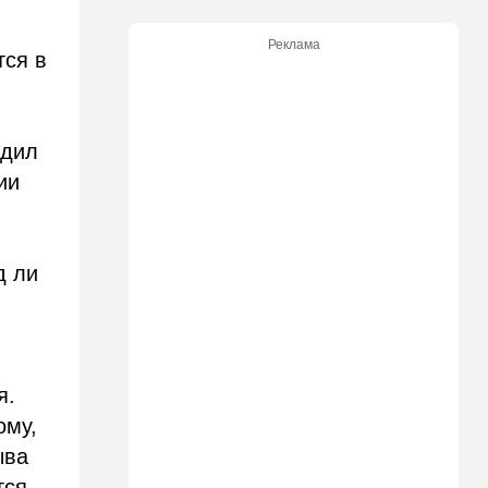
генконсула
Реклама
тся в
22:52
В мире
И грянул Грэм: Сенат США
одобрил ужесточение
санкций против России и
Ирана
рдил
ии
22:33
Транспорт
Почему Израиль до сих пор
не решил проблему пробок,
несмотря на вложенные
д ли
миллиарды
21:56
Ближний Восток
Вывести войска: ливанцы
уповают на будущие
израильские выборы
я.
ому,
21:45
Мнения
ыва
И еще про Иран…
тся