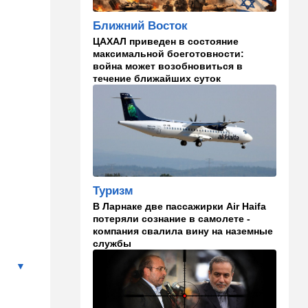
На маленьком плоту: отдых
на Кинерете едва не
Ближний Восток
закончился трагедией
ЦАХАЛ приведен в состояние
17:26
Израиль
максимальной боеготовности:
война может возобновиться в
Отставить панику: в Тель-
течение ближайших суток
Авиве все спокойно
16:46
Ближний Восток
Человек-невидимка: в
высших эшелонах власти
Ирана поползли тревожные
слухи
Туризм
16:20
Общество
В Ларнаке две пассажирки Air Haifa
Помогите найти: пропала
потеряли сознание в самолете -
Мария из Димоны
компания свалила вину на наземные
службы
15:45
Ближний Восток
В противовес Израилю и
Ирану: три мусульманские
страны объединились в
"исламский НАТО"