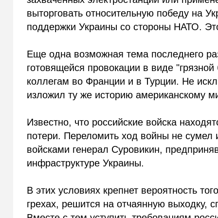
выторговать относительную победу на Ук
поддержки Украины со стороны НАТО. Эт
Еще одна возможная тема последнего раз
готовящейся провокации в виде "грязной
коллегам во Франции и в Турции. Не иск
изложил ту же историю американскому м
Известно, что российские войска находят
потери. Переломить ход войны не сумел
войсками генерал Суровикин, предприня
инфраструктуре Украины.
В этих условиях крепнет вероятность тог
грехах, решится на отчаянную выходку, 
Вместе с тем уступить требованиям росси