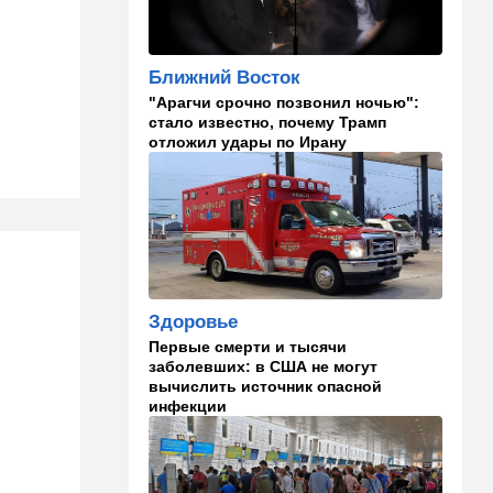
15:25
Общество
"Общие культурные коды":
Ближний Восток
русские дети вместе с
"Арагчи срочно позвонил ночью":
палестинскими строят
стало известно, почему Трамп
"новую модель ООН"
отложил удары по Ирану
14:55
Израиль
В Израиле опасаются атак
дронов изнутри страны
14:55
В мире
WSJ: загнанный в угол Путин
может испытать НАТО на
Здоровье
прочность
Первые смерти и тысячи
заболевших: в США не могут
14:10
В мире
вычислить источник опасной
Заложники Сеуты: почему
инфекции
марокканские подростки не
могут вернуться домой
14:09
Мнения