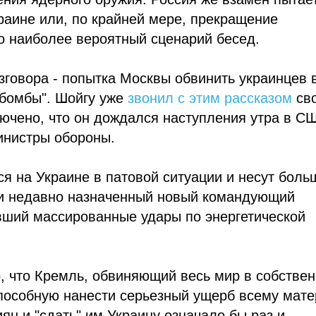
раине или, по крайней мере, прекращение
о наиболее вероятный сценарий бесед.
говора - попытка Москвы обвинить украинцев 
 бомбы". Шойгу уже
звонил с этим рассказом
св
лючено, что он дождался наступления утра в С
инистры обороны.
ся на Украине в патовой ситуации и несут боль
 и недавно назначенный новый командующий
вший массированные удары по энергетической
о, что Кремль, обвиняющий весь мир в собстве
способную нанести серьезный ущерб всему мате
ян и "сдать" им Украину означало бы раз и