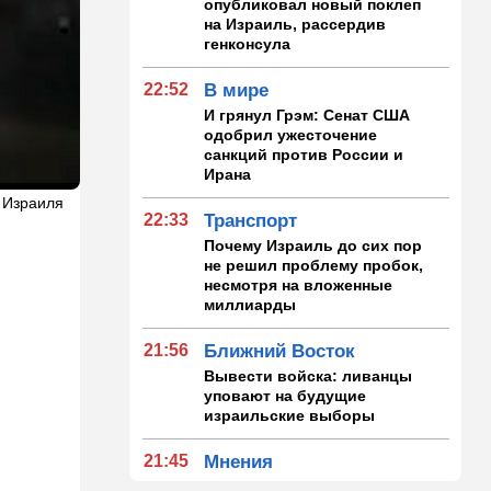
опубликовал новый поклеп
на Израиль, рассердив
генконсула
22:52
В мире
И грянул Грэм: Сенат США
одобрил ужесточение
санкций против России и
Ирана
 Израиля
22:33
Транспорт
Почему Израиль до сих пор
не решил проблему пробок,
несмотря на вложенные
миллиарды
21:56
Ближний Восток
Вывести войска: ливанцы
уповают на будущие
израильские выборы
21:45
Мнения
И еще про Иран…