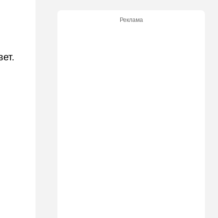
21:21
Общество
Реклама
Главное забыл: летевший в
Израиль рейс оказался под
угрозой
ет.
20:50
Израиль
Как будто знал: известного
израильского певца и поэта
раздавил собственный
автомобиль
20:37
Публицистика
Цена "эффективности":
почему новые правила ПДД
бьют по правам водителей
19:30
Транспорт
Пожилой водитель и
погибшая Диана: появилась
видеосъемка автобусного
ДТП в Ашкелоне