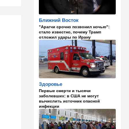
14:09
Мнения
Несколько минут между
воем сирены и ударом
Ближний Восток
"Арагчи срочно позвонил ночью":
13:35
В мире
стало известно, почему Трамп
Полное затмение — не для
отложил удары по Ирану
Израиля: куда ехать за
редким зрелищем 12 августа
12:40
В мире
Этна разбушевалась:
Сицилия закрыла один из
аэропортов. ВИДЕО
Здоровье
12:30
В мире
Первые смерти и тысячи
Российский след? В
заболевших: в США не могут
Германии предотвратили
вычислить источник опасной
покушение на
инфекции
производителя дронов для
Украины
11:45
Израиль