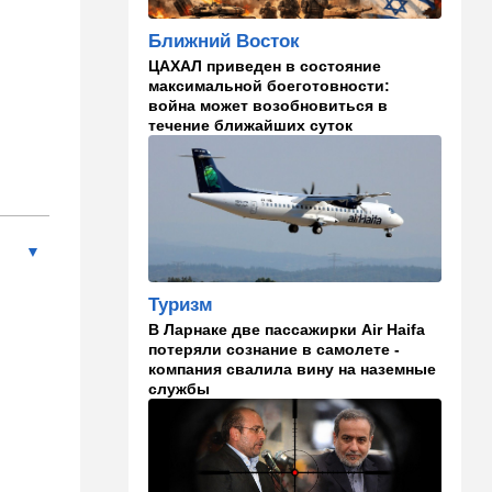
страны объединились в
"исламский НАТО"
Ближний Восток
15:25
Общество
ЦАХАЛ приведен в состояние
максимальной боеготовности:
"Общие культурные коды":
война может возобновиться в
русские дети вместе с
течение ближайших суток
палестинскими строят
"новую модель ООН"
14:55
Израиль
В Израиле опасаются атак
дронов изнутри страны
14:55
В мире
Туризм
WSJ: загнанный в угол Путин
В Ларнаке две пассажирки Air Haifa
может испытать НАТО на
потеряли сознание в самолете -
прочность
компания свалила вину на наземные
службы
14:10
В мире
Заложники Сеуты: почему
марокканские подростки не
могут вернуться домой