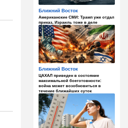
угрозы
Ближний Восток
09:49
Мнения
Американские СМИ: Трамп уже отдал
приказ, Израиль тоже в деле
Найдено некоторое решение
09:46
Новости Украины
605 дронов за ночь: в
Ярославле горит НПЗ,
пожары в Тверской и
Курской областях
09:15
В мире
Ближний Восток
Муравейник без самцов и
ЦАХАЛ приведен в состояние
рабочих: ученые нашли
максимальной боеготовности:
"общество одних королев"
война может возобновиться в
течение ближайших суток
09:02
Недвижимость
Налог на аренду в Израиле:
что обязан знать каждый
владелец квартиры
09:01
В мире