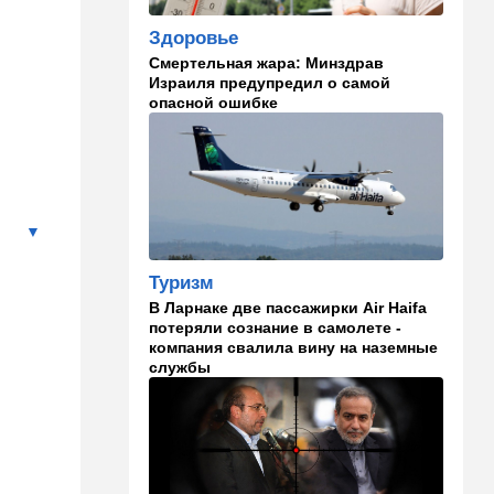
Скандальная публикация
Здоровье
WP: один вопрос Трампа
поставил Хегсета в крайне
Смертельная жара: Минздрав
неудобное положение
Израиля предупредил о самой
опасной ошибке
01:30
Точка вкуса
Средиземноморская диета
оказалась полезна не только
для сердца
01:03
Израиль
Погода в Израиле на
Туризм
четверг, 6 августа: в
некоторых районах
В Ларнаке две пассажирки Air Haifa
температура понизится
потеряли сознание в самолете -
компания свалила вину на наземные
23:57
Мнения
службы
Война на износ
23:12
Новости Украины
Квартиры, ремонт и
Mercedes: экс-посла