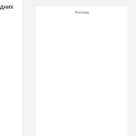
едних
14:06
Транспорт
Реклама
Что изменилось в аэропорту
Бен-Гурион после войны:
новые правила,
безопасность и советы
пассажирам
13:58
Здоровье
Какие продукты помогают
легче переносить стресс:
что выяснили ученые
13:47
Ближний Восток
Турция все ближе подходит
к опасной черте в
отношениях с Израилем:
провокационное заявление
13:45
В мире
Помидоры научились
предупреждать соседей об
опасном вирусе