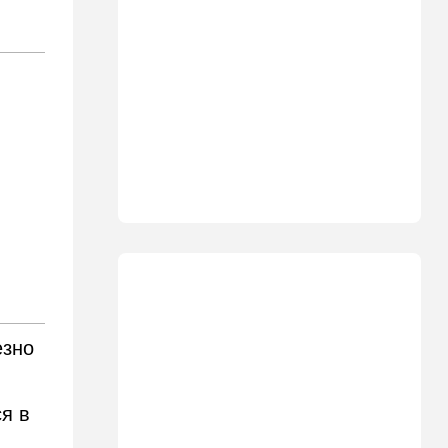
13:22
Стиль жизни
Что действительно помогает
пережить израильскую
жару, а что является мифом.
Разбираемся
12:52
Израиль
США суют Израилю палки в
колеса после гибели
военных в Ливане
12:46
Спорт
Иранский режим получил
удар по самолюбию -
публично, от женщин, из
Австралии
езно
11:49
Общество
11 лет в бегах: в Бен-
я в
Гурионе арестован педофил,
орудовавший в Хайфе,