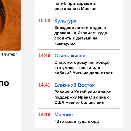
погиб при взрыве в
ресторане в Москве
15:00
Культура
Звездное лето и водные
драконы в Израиле: куда
сходить с детьми на
каникулах
 "Рейтер"
14:49
Стиль жизни
Спор, которому нет конца:
кто умнее - кошки или
собаки? Ученые дали ответ
по
14:41
Ближний Восток
Россия и Китай усиливают
поддержку Ирана: война с
США меняет баланс сил
14:18
Мнения
"Это ваше туда-сюда
страшно раздражает"