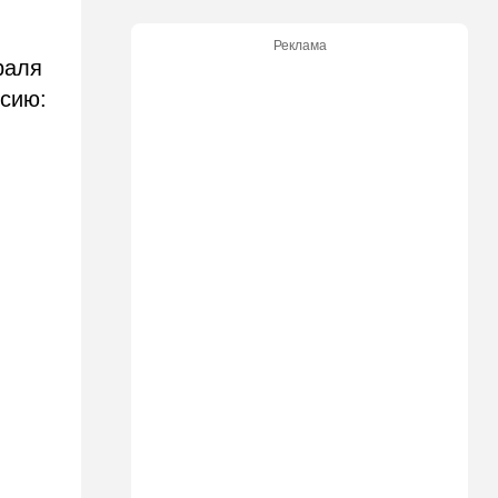
13:05
Ближний Восток
Реклама
ООН обеспокоена:
раля
ближневосточная страна на
пороге гражданской войны
ссию:
12:20
В мире
Шенген трещит по швам:
Сеута окончательно
рассорила две европейские
страны
11:31
Израиль
Не террорист, а угонщик:
спасаясь от погони, вор
вызвал переполох в поселке
Офарим
11:15
В мире
Дроны-разведчики над
бундесвером: Германия
наконец запаниковала?