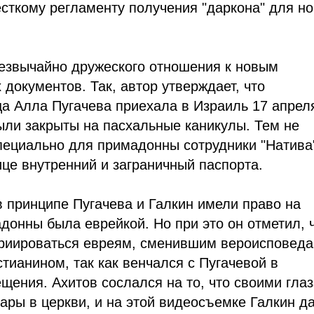
есткому регламенту получения "даркона" для н
резвычайно дружеского отношения к новым
документов. Так, автор утверждает, что
ца Алла Пугачева приехала в Израиль 17 апрел
ыли закрыты на пасхальные каникулы. Тем не
пециально для примадонны сотрудники "Натива
це внутренний и заграничный паспорта.
в принципе Пугачева и Галкин имели право на
донны была еврейкой. Но при это он отметил, 
триироваться евреям, сменившим вероисповеда
тианином, так как венчался с Пугачевой в
щения. Ахитов сослался на то, что своими гла
ры в церкви, и на этой видеосъемке Галкин д