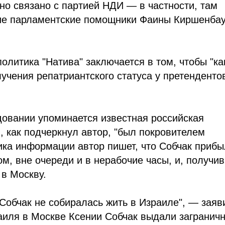
сно связано с партией НДИ — в частности, там
ие парламентские помощники Фаины Киршенба
политика "Натива" заключается в том, чтобы "ка
учения репатриантского статуса у претенденто
довании упоминается известная российская
, как подчеркнул автор, "был покровителем
ика информации автор пишет, что Собчак прибы
м, вне очереди и в нерабочие часы, и, получив
 в Москву.
 Собчак не собиралась жить в Израиле", — заяв
раиля в Москве Ксении Собчак выдали загранич