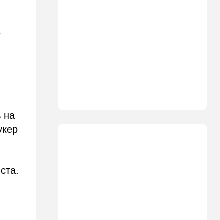
10:10
В мире
"Холодные сферы" над
Ближним Востоком:
е
Пентагон выложил новую
партию Х-файлов
09:50
Мнения
Я формирую свой
собственный нарратив
09:42
Новости Украины
ь на
РФ нанесла удар
укер
баллистикой по Киеву и
дронами по области — есть
погибшие
08:45
Ближний Восток
ста.
Дружить против Израиля:
Иран просится в мекканский
союз
08:18
В мире