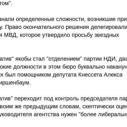
том".
ризнали определенные сложности, возникшие при
у. Право окончательного решения делегировали
я МВД, которое утвердило просьбу звездных
атив" якобы стал "отделением" партии НДИ, дв
окие должности в этом бюро буквально накану
их был помощником депутата Кнессета Алекса
иршенбаум.
Натив" переходит под контроль председателя па
 своим же предыдущим словам, скептически оце
руководителя агентства нужен "более либераль