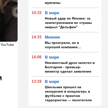
мужчины
14:15
В мире
Новый удар по Японии: за
землетрясением юг страны
накрыл "Дельфин"
14:15
Мнения
Мы проиграли, но в
 YouTube
хорошей компании…
14:08
В мире
Неизвестный дрон залетел в
Болгарию - премьер-
министр сделал заявление
м
13:19
В мире
Школьник пришел на
экскурсию в концлагерь в
футболке с принтом
террористки — посетители
вызвали полицию