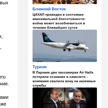
овых
22:33
Транспорт
Ближний Восток
Почему Израиль до сих пор
ЦАХАЛ приведен в состояние
не решил проблему пробок,
максимальной боеготовности:
несмотря на вложенные
война может возобновиться в
миллиарды
течение ближайших суток
я,
21:56
Ближний Восток
Вывести войска: ливанцы
уповают на будущие
"
израильские выборы
21:45
Мнения
И еще про Иран…
Туризм
В Ларнаке две пассажирки Air Haifa
21:21
Общество
что
потеряли сознание в самолете -
компания свалила вину на наземные
Главное забыл: летевший в
ние.
службы
Израиль рейс оказался под
угрозой
зами
20:50
Израиль
аже
Как будто знал: известного