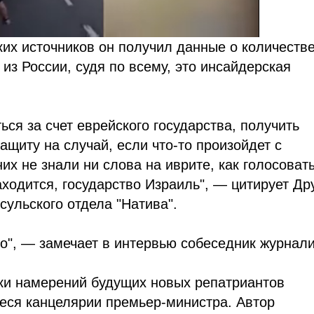
ких источников он получил данные о количеств
из России, судя по всему, это инсайдерская
ся за счет еврейского государства, получить
ащиту на случай, если что-то произойдет с
их не знали ни слова на иврите, как голосоват
аходится, государство Израиль", — цитирует Др
сульского отдела "Натива".
го", — замечает в интервью собеседник журнали
рки намерений будущих новых репатриантов
еся канцелярии премьер-министра. Автор