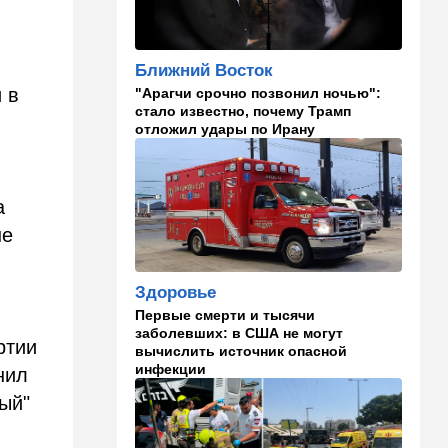
израильского певца и поэта
раздавил собственный
автомобиль
Ближний Восток
20:37
Публицистика
 в
"Арагчи срочно позвонил ночью":
стало известно, почему Трамп
Цена "эффективности":
отложил удары по Ирану
почему новые правила ПДД
бьют по правам водителей
19:30
Транспорт
а
Пожилой водитель и
погибшая Диана: появилась
не
видеосъемка автобусного
ДТП в Ашкелоне
Здоровье
18:38
Транспорт
Первые смерти и тысячи
Подарок к праздникам:
заболевших: в США не могут
ртии
американские авиалинии
вычислить источник опасной
снова летят в Израиль
инфекции
нил
ный"
18:19
Мнения
В Японии пока не приняты