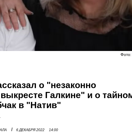
Фото:
ссказал о "незаконно
выкресте Галкине" и о тайно
чак в "Натив"
.
I
НАЛА
6 ДЕКАБРЯ 2022
14:00