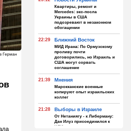
Квартиры, ремонт и
Mercedes: экс-посла
Украины в США
подозревают в незаконном
обогащении
22:29
Ближний Восток
МИД Ирана: По Ормузскому
проливу почти
Ив Герман
договорились, но Израиль и
США могут сорвать
соглашение
21:39
Мнения
ов
Марокканские военные
копируют опыт израильских
коллег
21:28
Выборы в Израиле
От Нетаниягу - к Либерману:
Дан Илуз присоединился к
НДИ
ала