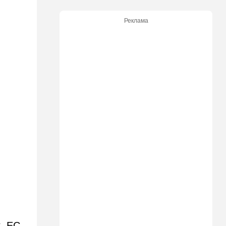
21:05
В мире
Реклама
Грузия во тьме: столица
страны парализована
20:54
Израиль
Замир побывал в Газе и
сделал заявления, которые
не понравятся в Вашингтоне
20:20
В мире
В Москве после взрыва в
ресторане Balzi Rossi тайно
похоронили генерала
20:00
Израиль
Полиция открыла огонь по
палестинской машине,
которая устроила опасные
ралли возле Мицпе-Иерихо
19:25
Ближний Восток
, ЕС