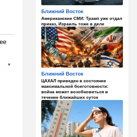
главаря ХАМАСа:
"Поддержим любое
Ближний Восток
решение"
Американские СМИ: Трамп уже отдал
приказ, Израиль тоже в деле
15:54
Ближний Восток
Расследование инцидента у
деревни Тель: ошибки
нее
армии и героизм бойцов
15:36
В мире
Еще одно громкое
покушение в РФ:
Ближний Восток
производитель "Упырей" - в
реанимации
ЦАХАЛ приведен в состояние
максимальной боеготовности:
война может возобновиться в
15:10
Здоровье
течение ближайших суток
Кишечник - второй мозг
человека и дирижер
иммунной системы
14:45
Ближний Восток
Даже Пезешкиан психанул:
загадка Моджтабы Хаменеи