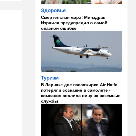
становится все страннее
Здоровье
Смертельная жара: Минздрав
14:37
В мире
Израиля предупредил о самой
Теперь и Куба заговорила о
опасной ошибке
геноциде, но Израиль в
данном случае ни при чем
14:18
Мнения
Почему этот поступок
смелый?
14:15
Здоровье
Туризм
Альцгеймер начинается не
В Ларнаке две пассажирки Air Haifa
там, где думали: ученые
потеряли сознание в самолете -
нашли возможный источник
компания свалила вину на наземные
болезни
службы
14:13
В мире
Палестинская
администрация проиграла
очередную судебную битву
в США