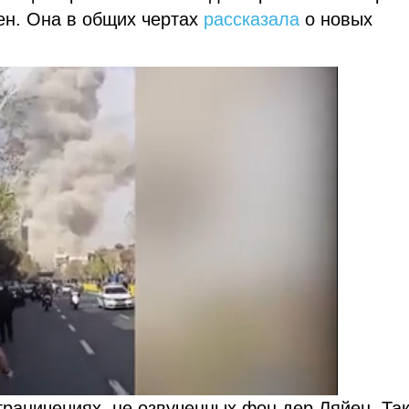
ен. Она в общих чертах
рассказала
о новых
граничениях, не озвученных фон дер Ляйен. Так