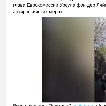
глава Еврокомиссии Урсула фон дер Ляй
антироссийских мерах.
Вчера издание “Политико”
сообщило
об о