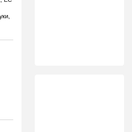
Что ни день, то новый план
по Ормузу: раскошелиться
придется Европе
уки,
19:17
В мире
"Коммунист-неудачник" -
Трамп дал характеристику
антиизраильскому политику
из Мичигана
18:30
Мнения
Рекорд вопреки бойкотам
18:10
В мире
Схватилась за нож и пошла
резать мужчин: кровавая
атака в центре Лондона
17:25
Общество
"Я психиатрический" —
подозреваемый в убийстве
адвоката жалуется на
полицейских