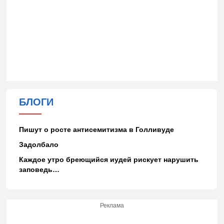
БЛОГИ
Пишут о росте антисемитизма в Голливуде
Задолбало
Каждое утро бреющийся иудей рискует нарушить
заповедь…
Реклама