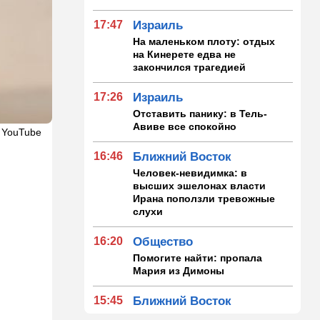
17:47
Израиль
На маленьком плоту: отдых
на Кинерете едва не
закончился трагедией
17:26
Израиль
Отставить панику: в Тель-
Авиве все спокойно
 YouTube
16:46
Ближний Восток
Человек-невидимка: в
высших эшелонах власти
Ирана поползли тревожные
слухи
16:20
Общество
Помогите найти: пропала
Мария из Димоны
15:45
Ближний Восток
В противовес Израилю и