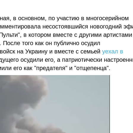
тная, в основном, по участию в многосерийном
омментировала несостоявшийся новогодний эф
ульти", в котором вместе с другими артистами
 После того как он публично осудил
войск на Украину и вместе с семьей
уехал в
едущего осудили его, а патриотически настроен
ли его как "предателя" и "отщепенца".