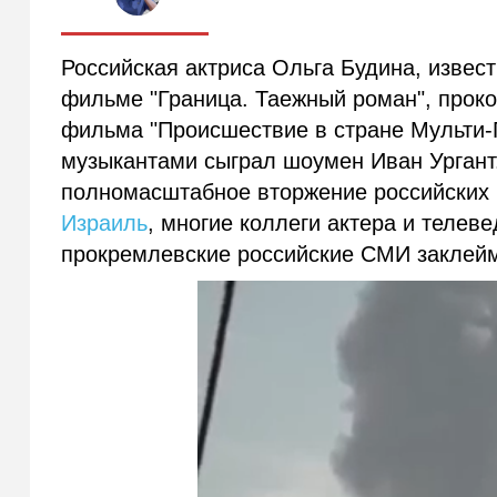
Российская актриса Ольга Будина, извес
фильме "Граница. Таежный роман", прок
фильма "Происшествие в стране Мульти-П
музыкантами сыграл шоумен Иван Ургант.
полномасштабное вторжение российских 
Израиль
, многие коллеги актера и телев
прокремлевские российские СМИ заклейми