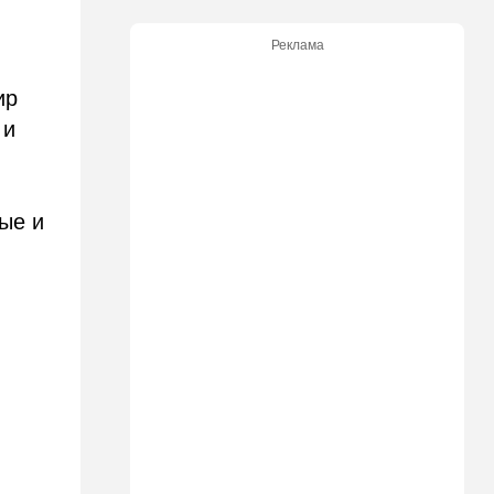
Ирану: три мусульманские
страны объединились в
Реклама
"исламский НАТО"
ир
15:25
Общество
 и
"Общие культурные коды":
русские дети вместе с
палестинскими строят
"новую модель ООН"
ные и
14:55
Израиль
В Израиле опасаются атак
дронов изнутри страны
14:55
В мире
WSJ: загнанный в угол Путин
может испытать НАТО на
прочность
14:10
В мире
Заложники Сеуты: почему
марокканские подростки не