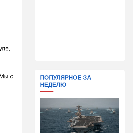
11:45
Израиль
Террорист "Нухбы",
участвовавший в резне 7
октября, работал в Газе
водителем грузовика
гумпомощи
11:43
В мире
упе,
К программе "спасем
Россию" от топливного
кризиса присоединилась
еще одна страна
 Мы с
ПОПУЛЯРНОЕ ЗА
10:40
Израиль
е
НЕДЕЛЮ
В Эйлатский залив приплыл
необычный гость. ВИДЕО
10:36
Израиль
Три пожара за минуты в
Рамат-Гане: подозрение на
поджог