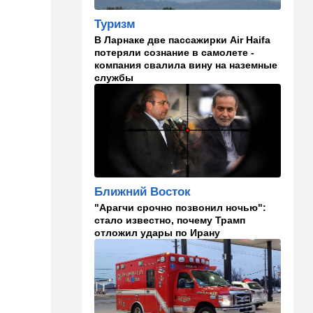
Туризм
09:00
В мире
В Ларнаке две пассажирки Air Haifa
Детали инцидента в
потеряли сознание в самолете -
аэропорту Лейпцига: чудо
компания свалила вину на наземные
спасло от чудовищного
службы
взрыва
08:20
В мире
Подросток открыл огонь в
школе под Бангкоком:
погибли семь человек
07:55
Израиль
Ближний Восток
Израиль разрабатывает
собственный малозаметный
"Арагчи срочно позвонил ночью":
боевой беспилотник нового
стало известно, почему Трамп
поколения
отложил удары по Ирану
07:50
Ближний Восток
Стоп Израилю, стоп
Америке: в Иране готовят
законопроект по Ормузу