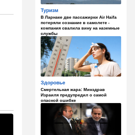
13:58
Здоровье
Туризм
Какие продукты помогают
В Ларнаке две пассажирки Air Haifa
легче переносить стресс:
потеряли сознание в самолете -
что выяснили ученые
компания свалила вину на наземные
службы
13:47
Ближний Восток
Турция все ближе подходит
к опасной черте в
отношениях с Израилем:
провокационное заявление
13:45
В мире
Помидоры научились
Здоровье
предупреждать соседей об
Смертельная жара: Минздрав
опасном вирусе
Израиля предупредил о самой
опасной ошибке
13:22
Стиль жизни
Что действительно помогает
пережить израильскую
жару, а что является мифом.
Разбираемся