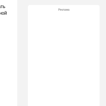
ать
20:20
Израиль
Реклама
ной
Маленькая девочка утонула
в Ашкелоне
19:38
Выборы в Израиле
"Голосовать не за кого":
Эрдан и Эдельштейн
создали новую партию
18:42
В мире
Дело пошло: в Газе строят
базу для африканских
солдат, две дружественных
Израилю страны готовы
отправить контингент
18:27
Мнения
Открытое письмо министру
национальной безопасности
Итамару Бен-Гвиру