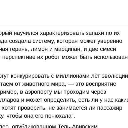
орый научился характеризовать запахи по их
нда создала систему, которая может уверенно
чая герань, лимон и марципан, и две смеси
в перспективе их робот может быть использова
огут конкурировать с миллионами лет эволюции
стаем от животного мира, — это восприятие
ример, в аэропорту мы проходим через
ларов и может определить, есть ли у нас каки
 хотят проверить, не занимается ли пассажир
у, чтобы она его понюхала".
идео, опубликованном Тель-Авивским