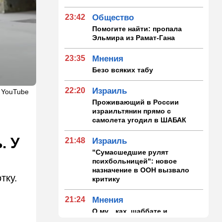
23:42
Общество
Помогите найти: пропала
Эльмира из Рамат-Гана
23:35
Мнения
Безо всяких табу
22:20
Израиль
 YouTube
Проживающий в России
израильтянин прямо с
самолета угодил в ШАБАК
. У
21:48
Израиль
"Сумасшедшие рулят
психбольницей": новое
назначение в ООН вызвало
тку.
критику
21:24
Мнения
О му…ках, шаббате и
конституции…