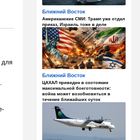
каникулах
Ближний Восток
14:49
Стиль жизни
Американские СМИ: Трамп уже отдал
Спор, которому нет конца:
приказ, Израиль тоже в деле
кто умнее - кошки или
собаки? Ученые дали ответ
14:41
Ближний Восток
Россия и Китай усиливают
поддержку Ирана: война с
н для
США меняет баланс сил
Ближний Восток
14:18
Мнения
.
ЦАХАЛ приведен в состояние
"Это ваше туда-сюда
максимальной боеготовности:
страшно раздражает"
война может возобновиться в
течение ближайших суток
14:06
Транспорт
е-
Что изменилось в аэропорту
Бен-Гурион после войны:
новые правила,
безопасность и советы
пассажирам