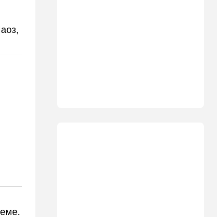
18:00
Транспорт
Реформа общественного
транспорта в Израиле: что
аоз,
изменится для пассажиров
автобусов и поездов
17:48
Здоровье
Впервые в этом году:
пенсионер скончался из-за
укуса комара
17:14
Израиль
Снимали порт в Эйлате и
гору Герцль: так Тамерлан и
Алина продались иранской
разведке
16:48
Израиль
Злобный охранник:
арестован араб, лупивший
железом футбольных
болельщиков
теме.