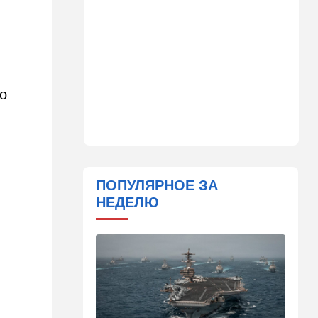
14:41
Ближний Восток
Россия и Китай усиливают
поддержку Ирана: война с
США меняет баланс сил
14:18
Мнения
но
"Это ваше туда-сюда
страшно раздражает"
14:06
Транспорт
Что изменилось в аэропорту
Бен-Гурион после войны:
ПОПУЛЯРНОЕ ЗА
новые правила,
НЕДЕЛЮ
безопасность и советы
пассажирам
13:58
Здоровье
Какие продукты помогают
легче переносить стресс:
что выяснили ученые