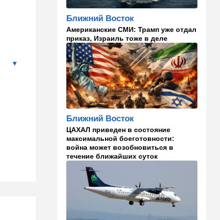
13:47
Ближний Восток
Турция все ближе подходит
Ближний Восток
к опасной черте в
Американские СМИ: Трамп уже отдал
отношениях с Израилем:
приказ, Израиль тоже в деле
провокационное заявление
13:45
В мире
Помидоры научились
предупреждать соседей об
опасном вирусе
13:22
Стиль жизни
Ближний Восток
Что действительно помогает
пережить израильскую
ЦАХАЛ приведен в состояние
жару, а что является мифом.
максимальной боеготовности:
Разбираемся
война может возобновиться в
течение ближайших суток
12:52
Израиль
США суют Израилю палки в
колеса после гибели
военных в Ливане
12:46
Спорт