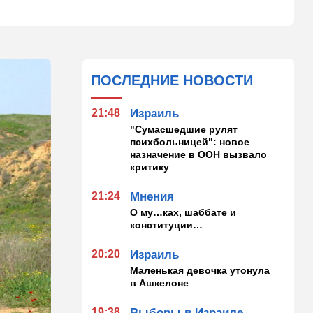
ПОСЛЕДНИЕ НОВОСТИ
21:48
Израиль
"Сумасшедшие рулят
психбольницей": новое
назначение в ООН вызвало
критику
21:24
Мнения
О му…ках, шаббате и
конституции…
20:20
Израиль
Маленькая девочка утонула
в Ашкелоне
19:38
Выборы в Израиле