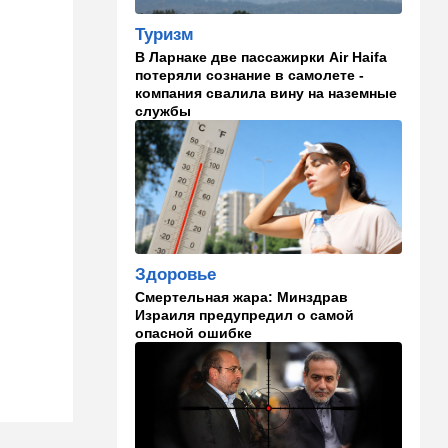
Иранский режим получил
Туризм
удар по самолюбию -
публично, от женщин, из
В Ларнаке две пассажирки Air Haifa
Австралии
потеряли сознание в самолете -
компания свалила вину на наземные
службы
11:49
Общество
11 лет в бегах: в Бен-
Гурионе арестован педофил,
орудовавший в Хайфе,
Крайот и Кирьят-Шмоне
11:35
Израиль
США и Израиль могут
Здоровье
перейти к беспрецедентному
оборонному партнерству
Смертельная жара: Минздрав
Израиля предупредил о самой
11:03
Общество
опасной ошибке
Найдено сильно
разложившееся тело:
поиски 23-летнего парня
приняли трагический оборот