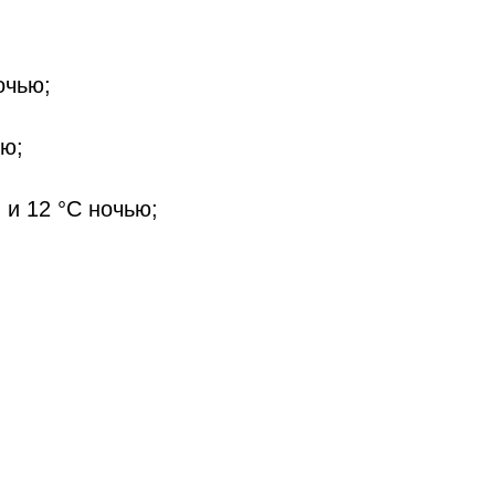
очью;
ью;
 и 12 °C ночью;