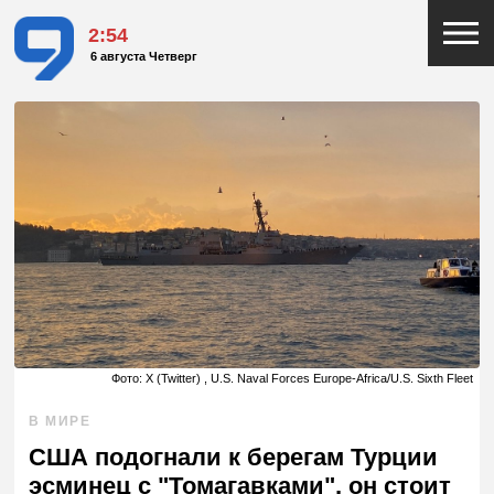
2:54
6 августа Четверг
Фото: X (Twitter) , U.S. Naval Forces Europe-Africa/U.S. Sixth Fleet
В МИРЕ
США подогнали к берегам Турции
эсминец с "Томагавками", он стоит