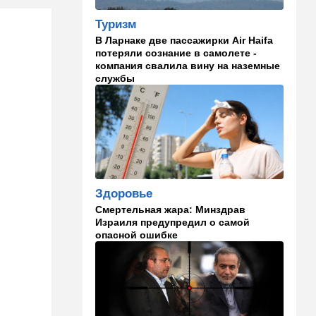
14:18
Мнения
"Это ваше туда-сюда
Туризм
страшно раздражает"
В Ларнаке две пассажирки Air Haifa
потеряли сознание в самолете -
14:06
Транспорт
компания свалила вину на наземные
службы
Что изменилось в аэропорту
Бен-Гурион после войны:
новые правила,
безопасность и советы
пассажирам
13:58
Здоровье
Какие продукты помогают
легче переносить стресс:
Здоровье
что выяснили ученые
Смертельная жара: Минздрав
Израиля предупредил о самой
13:47
Ближний Восток
опасной ошибке
Турция все ближе подходит
к опасной черте в
отношениях с Израилем:
провокационное заявление
13:45
В мире