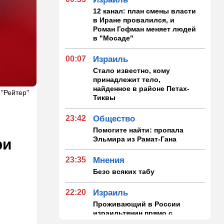
12 канал: план смены власти
в Иране провалился, и
Роман Гофман меняет людей
в "Мосаде"
00:07
Израиль
Стало известно, кому
принадлежит тело,
найденное в районе Петах-
 "Рейтер"
Тиквы
23:42
Общество
Помогите найти: пропала
Эльмира из Рамат-Гана
ри
23:35
Мнения
Безо всяких табу
22:20
Израиль
Проживающий в России
израильтянин прямо с
самолета угодил в ШАБАК