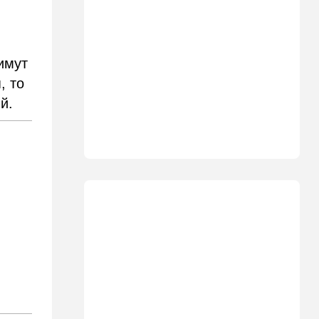
базу для африканских
солдат, две дружественных
Израилю страны готовы
отправить контингент
имут
18:27
Мнения
, то
Открытое письмо министру
ый.
национальной безопасности
Итамару Бен-Гвиру
18:00
Транспорт
Реформа общественного
транспорта в Израиле: что
изменится для пассажиров
автобусов и поездов
17:48
Здоровье
Впервые в этом году:
пенсионер скончался из-за
укуса комара
17:14
Израиль