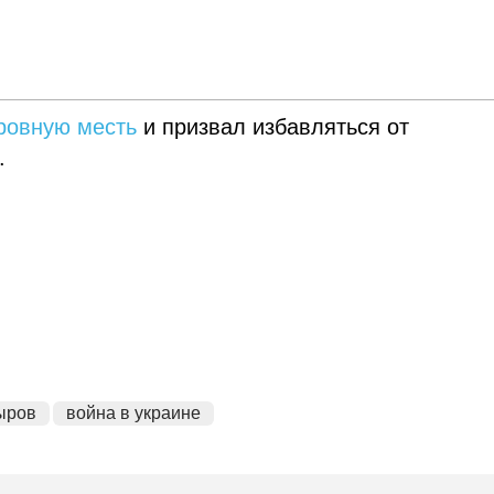
кровную месть
и призвал избавляться от
.
ыров
война в украине