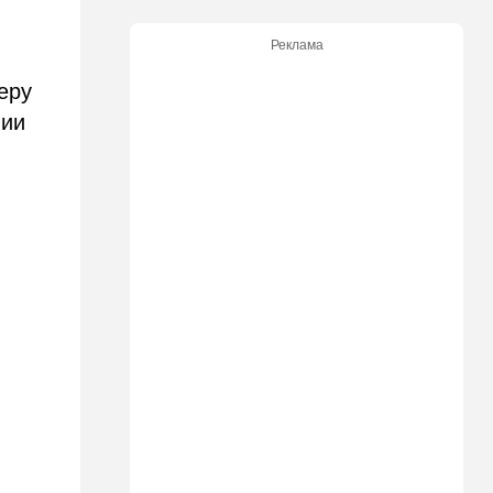
21:48
Израиль
Реклама
"Сумасшедшие рулят
психбольницей": новое
еру
назначение в ООН вызвало
нии
критику
21:24
Мнения
О му…ках, шаббате и
конституции…
20:20
Израиль
Маленькая девочка утонула
в Ашкелоне
19:38
Выборы в Израиле
"Голосовать не за кого":
Эрдан и Эдельштейн
создали новую партию
18:42
В мире
Дело пошло: в Газе строят