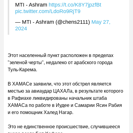
MTI - Ashram
https://t.co/K8Y7jpzfBt
pic.twitter.com/LdoRo9RjT9
— MTI - Ashram (@chens2111)
May 27,
2024
Этот населенный пункт расположен в пределах
"зеленой черты", недалеко от арабского города
Туль-Карема.
В ХАМАСе заявили, что этот обстрел является
местью за авиаудар ЦАХАЛа, в результате которого
в Рафиахе ликвидированы начальник штаба
ХАМАСа по работе в Иудее и Самарии Ясин Рабия
и его помощник Халед Нагар.
Это не единственное происшествие, случившееся