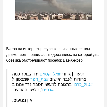
_________________________________________
Вчера на интернет-ресурсах, связанных с этим
движением, появилась видеозапись, на которой два
боевика обстреливают поселок Бат-Хефер.
תיעוד | גדודי
#אל_קסאם
ירו הבוקר כמה
צרורות לעבר היישוב
#בת_חפר
שמצפון ל
#טול_כרם
"בתגובה למעשי הטבח נגד עמנו ב
#רפיח
", כלשון ההודעה.
אין נפגעים.