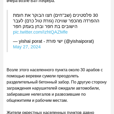
вчера возле Бат-Хефера.
30 פלסטינים (שב"חים) חצו הבוקר את חומת
ההפרדה מהכפר שוויכה (גזרת טול כרם) לעבר
הישובים בת חפר ובחן בעמק חפר
pic.twitter.com/IzhtQAZMfe
— yishai porat - ישי פורת (@yishaiporat)
May 27, 2024
Возле этого населенного пункта около 30 арабов с
помощью веревки сумели преодолеть
разделительный бетонный забор. По другую сторону
заграждения нарушителей ожидали автомобили,
забиравшие нелегалов и развозившие по
общежитиям и рабочим местам.
Жители окрестных населенных пунктов давно