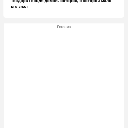
Теодора Герцля домой: история, о которой мало
кто знал
Реклама