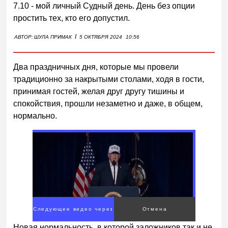
7.10 - мой личный Судный день. День без опции
простить тех, кто его допустил.
I
АВТОР:
ШУЛА ПРИМАК
5 ОКТЯБРЯ 2024
10:56
Два праздничных дня, которые мы провели
традиционно за накрытыми столами, ходя в гости,
принимая гостей, желая друг другу тишины и
спокойствия, прошли незаметно и даже, в общем,
нормально.
Следующее видео через
Отмена
2
Новая нормальность, в которой заложников так и не