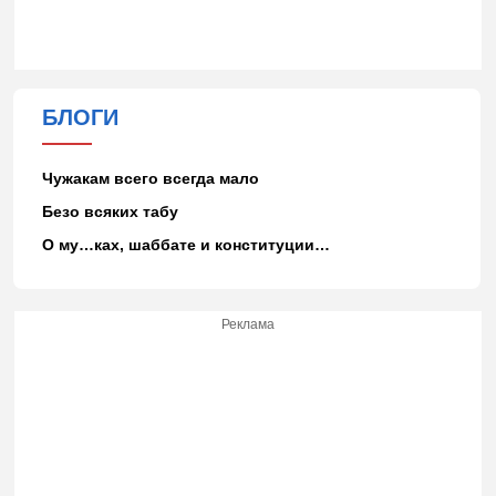
БЛОГИ
Чужакам всего всегда мало
Безо всяких табу
О му…ках, шаббате и конституции…
Реклама