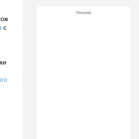
экскурсию в концлагерь в
футболке с принтом
Реклама
террористки — посетители
хож
вызвали полицию
а
с
13:05
Ближний Восток
с
ООН обеспокоена:
ближневосточная страна на
пороге гражданской войны
ки
12:20
В мире
Шенген трещит по швам:
Сеута окончательно
ого
рассорила две европейские
страны
11:31
Израиль
Не террорист, а угонщик:
спасаясь от погони, вор
вызвал переполох в поселке
Офарим