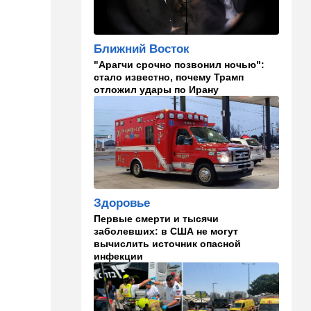
угрозой
20:50
Израиль
Ближний Восток
Как будто знал: известного
"Арагчи срочно позвонил ночью":
израильского певца и поэта
стало известно, почему Трамп
раздавил собственный
отложил удары по Ирану
автомобиль
20:37
Публицистика
Цена "эффективности":
почему новые правила ПДД
бьют по правам водителей
19:30
Транспорт
Здоровье
Пожилой водитель и
погибшая Диана: появилась
Первые смерти и тысячи
видеосъемка автобусного
заболевших: в США не могут
ДТП в Ашкелоне
вычислить источник опасной
инфекции
18:38
Транспорт
Подарок к праздникам:
американские авиалинии