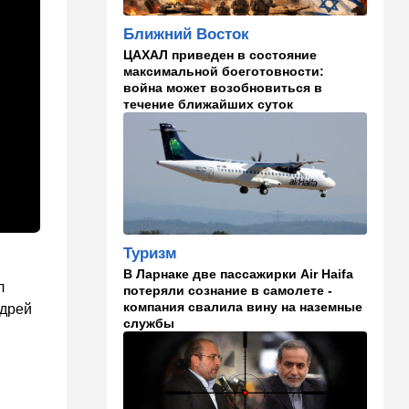
И грянул Грэм: Сенат США
Ближний Восток
одобрил ужесточение
санкций против России и
ЦАХАЛ приведен в состояние
Ирана
максимальной боеготовности:
война может возобновиться в
22:33
Транспорт
течение ближайших суток
Почему Израиль до сих пор
не решил проблему пробок,
несмотря на вложенные
миллиарды
21:56
Ближний Восток
Вывести войска: ливанцы
уповают на будущие
Туризм
израильские выборы
В Ларнаке две пассажирки Air Haifa
л
потеряли сознание в самолете -
21:45
Мнения
компания свалила вину на наземные
ндрей
службы
И еще про Иран…
21:21
Общество
Главное забыл: летевший в
Израиль рейс оказался под