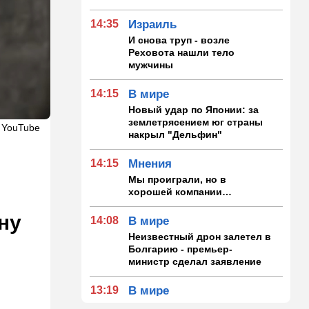
14:35
Израиль
И снова труп - возле
Реховота нашли тело
мужчины
14:15
В мире
Новый удар по Японии: за
землетрясением юг страны
 YouTube
накрыл "Дельфин"
14:15
Мнения
Мы проиграли, но в
хорошей компании…
ну
14:08
В мире
Неизвестный дрон залетел в
Болгарию - премьер-
министр сделал заявление
13:19
В мире
Школьник пришел на