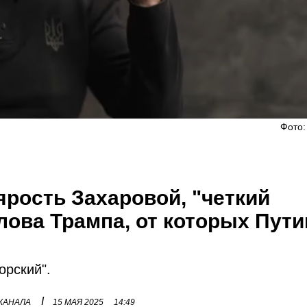
Фото:
ярость Захаровой, "четкий
слова Трампа, от которых Пути
орский".
I
 КАНАЛА
15 МАЯ 2025
14:49