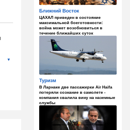
русские дети вместе с
палестинскими строят
Ближний Восток
"новую модель ООН"
ЦАХАЛ приведен в состояние
14:55
Израиль
максимальной боеготовности:
война может возобновиться в
В Израиле опасаются атак
течение ближайших суток
дронов изнутри страны
м
14:55
В мире
WSJ: загнанный в угол Путин
может испытать НАТО на
прочность
14:10
В мире
Туризм
Заложники Сеуты: почему
В Ларнаке две пассажирки Air Haifa
марокканские подростки не
потеряли сознание в самолете -
могут вернуться домой
компания свалила вину на наземные
службы
14:09
Мнения
Несколько минут между
воем сирены и ударом
13:35
В мире