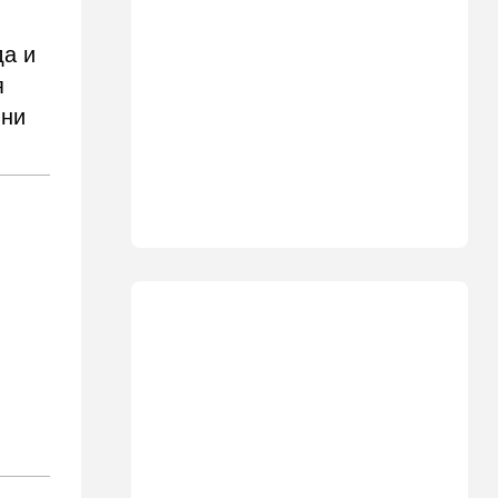
18:19
Мнения
да и
В Японии пока не приняты
какие-либо новые решения
я
о ядерном оружии
 ни
18:18
Ближний Восток
Вашингтон нажал на паузу:
США настойчиво попросили
Израиль сбавить обороты в
Ливане
18:15
Культура
30 лет российско-
израильскому альманаху
еврейской культуры
17:47
Израиль
На маленьком плоту: отдых
на Кинерете едва не
закончился трагедией