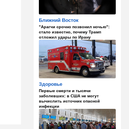
Полное затмение — не для
Израиля: куда ехать за
редким зрелищем 12 августа
Ближний Восток
"Арагчи срочно позвонил ночью":
12:40
В мире
стало известно, почему Трамп
Этна разбушевалась:
отложил удары по Ирану
Сицилия закрыла один из
аэропортов. ВИДЕО
12:30
В мире
Российский след? В
Германии предотвратили
покушение на
производителя дронов для
Здоровье
Украины
Первые смерти и тысячи
заболевших: в США не могут
11:45
Израиль
вычислить источник опасной
Террорист "Нухбы",
инфекции
участвовавший в резне 7
октября, работал в Газе
водителем грузовика
гумпомощи