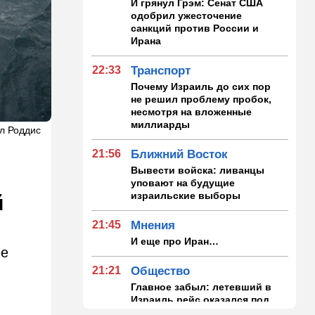
И грянул Грэм: Сенат США
одобрил ужесточение
санкций против России и
Ирана
22:33
Транспорт
Почему Израиль до сих пор
не решил проблему пробок,
несмотря на вложенные
миллиарды
ел Роддис
21:56
Ближний Восток
Вывести войска: ливанцы
уповают на будущие
израильские выборы
й
21:45
Мнения
И еще про Иран…
ые
21:21
Общество
Главное забыл: летевший в
Израиль рейс оказался под
угрозой