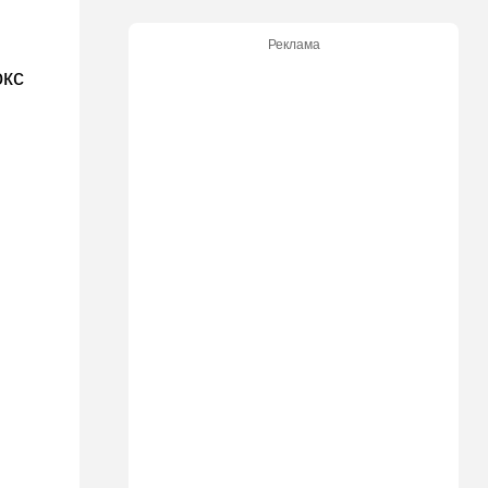
20:50
Израиль
Реклама
Как будто знал: известного
окс
израильского певца и поэта
раздавил собственный
автомобиль
20:37
Публицистика
Цена "эффективности":
почему новые правила ПДД
бьют по правам водителей
19:30
Транспорт
Пожилой водитель и
погибшая Диана: появилась
видеосъемка автобусного
ДТП в Ашкелоне
18:38
Транспорт
Подарок к праздникам:
американские авиалинии
снова летят в Израиль